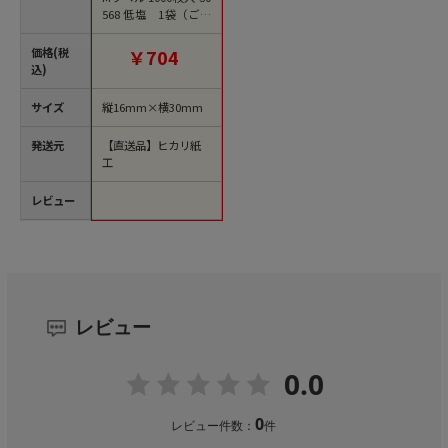
568 低塩 1袋（ご注
文単位1袋）【直送
品】
価格(税
￥704
込)
サイズ
縦16mm×横30mm
発送元
【直送品】ヒカリ紙
工
レビュー
レビュー
0.0
0
レビュー件数：
件