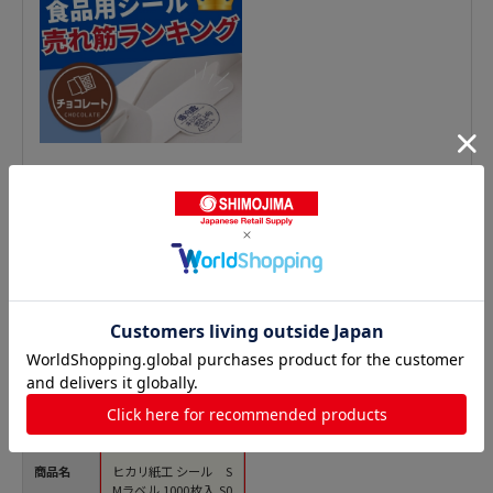
鮮魚シールの人気商品との比較
商品名
ヒカリ紙工 シール S
Mラベル 1000枚入 S0