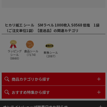
ヒカリ紙工 シール SMラベル 1000枚入 S0568 低塩 1袋
（ご注文単位1袋）【直送品】の関連カテゴリ
ラッピング
食品シール
鮮魚シール
シール
（
7174
）
（
2087
）
（
8660
）
商品カテゴリから探す
おすすめ特集から探す