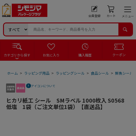
会員登録
カート
メニュー
クーポン
カテゴリから探す
お気に入り
購入履歴
ホーム
>
ラッピング用品
>
ラッピングシール
>
食品シール
>
鮮魚シール
アイコンについて
ヒカリ紙工 シール SMラベル 1000枚入 S0568
低塩 1袋（ご注文単位1袋）【直送品】