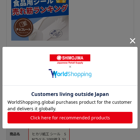
惣菜シールの人気商品との比較
商品名
ヒカリ紙工 シール S
Mラベル 1000枚入 S1