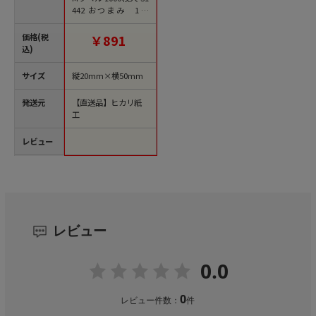
442 おつまみ 1袋
（ご注文単位1袋）
【直送品】
価格(税
￥891
込)
サイズ
縦20mm×横50mm
発送元
【直送品】ヒカリ紙
工
レビュー
レビュー
0.0
0
レビュー件数：
件