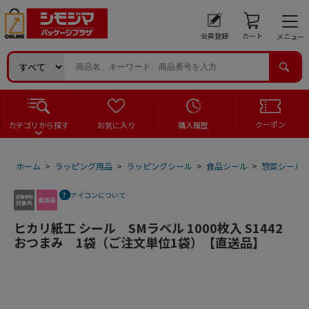
会員登録
カート
メニュー
クーポン
カテゴリから探す
お気に入り
購入履歴
ホーム
>
ラッピング用品
>
ラッピングシール
>
食品シール
>
惣菜シール
アイコンについて
ヒカリ紙工 シール SMラベル 1000枚入 S1442
おつまみ 1袋（ご注文単位1袋）【直送品】