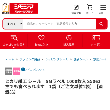
会員登録
カート
メニュー
クーポン
カテゴリから探す
お気に入り
購入履歴
ホーム
>
ラッピング用品
>
ラッピングシール
>
食品シール
>
惣菜シール
アイコンについて
ヒカリ紙工 シール SMラベル 1000枚入 S5063
生でも食ベられます 1袋（ご注文単位1袋）【直
送品】