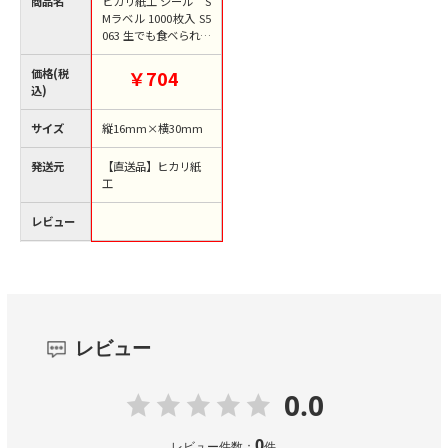
商品名
ヒカリ紙工 シール S
Mラベル 1000枚入 S5
063 生でも食ベられま
す 1袋（ご注文単位
1袋）【直送品】
価格(税
￥704
込)
サイズ
縦16mm×横30mm
発送元
【直送品】ヒカリ紙
工
レビュー
レビュー
0.0
0
レビュー件数：
件