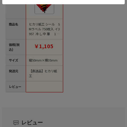
商品名
ヒカリ紙工 シール S
Mラベル 750枚入 イ3
957 冷し中華 1袋
（ご注文単位1袋）
【直送品】
価格(税
￥1,105
込)
サイズ
縦50mm×横35mm
発送元
【直送品】ヒカリ紙
工
レビュー
レビュー