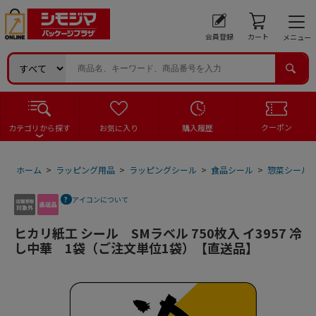
会員登録
カート
メニュー
クーポン
カテゴリから探す
お気に入り
購入履歴
ホーム
>
ラッピング用品
>
ラッピングシール
>
食品シール
>
惣菜シール
アイコンについて
ヒカリ紙工 シール SMラベル 750枚入 イ3957 冷
し中華 1袋（ご注文単位1袋）【直送品】