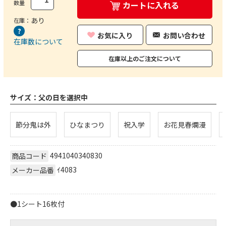
数量
カートに入れる
あり
在庫：
お気に入り
お問い合わせ
在庫数について
在庫以上のご注文について
サイズ：
父の日を選択中
節分鬼は外
ひなまつり
祝入学
お花見春爛漫
4941040340830
商品コード
ｲ4083
メーカー品番
●1シート16枚付