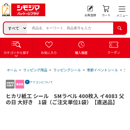
会員登録
カート
メニュー
クーポン
カテゴリから探す
お気に入り
購入履歴
ホーム
>
ラッピング用品
>
ラッピングシール
>
季節イベントシール
>
父
アイコンについて
ヒカリ紙工 シール SMラベル 400枚入 イ4083 父
の日 大好き 1袋（ご注文単位1袋）【直送品】