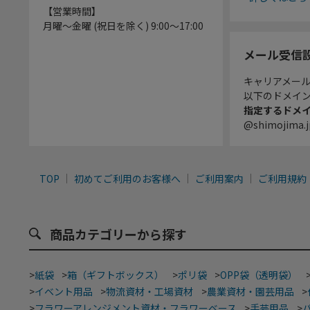
【営業時間】
月曜～金曜 (祝日を除く) 9:00～17:00
メール受信
キャリアメー
以下のドメイ
指定するドメ
@shimojima.j
TOP
初めてご利用のお客様へ
ご利用案内
ご利用規約
商品カテゴリーから探す
>
紙袋
>
箱（ギフトボックス）
>
ポリ袋
>
OPP袋（透明袋）
>
イベント用品
>
物流資材・工場資材
>
農業資材・園芸用品
>
>
フラワーアレンジメント資材・フラワーベース
>
手芸用品
>