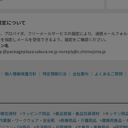
設定について
ル、プロバイダ、フリーメールサービスの設定により、迷惑メールフォル
ンを指定しメールを受信できるよう、設定をご確認ください。
イン名
p @packageplaza.sakura.ne.jp noreply@c.shimojima.jp
個人情報保護方針
特定商取引法
会社案内
よくあるご質問
>
梱包資材
>
ラッピング用品
>
食品容器・食品包装資材
>
キッチン用
作業服・ワークウェア・安全靴
>
医療用品・介護用品
>
業務用食品・
パソコン・OA用品
>
生活用品・日用雑貨
>
文房具・事務用品
>
研究開