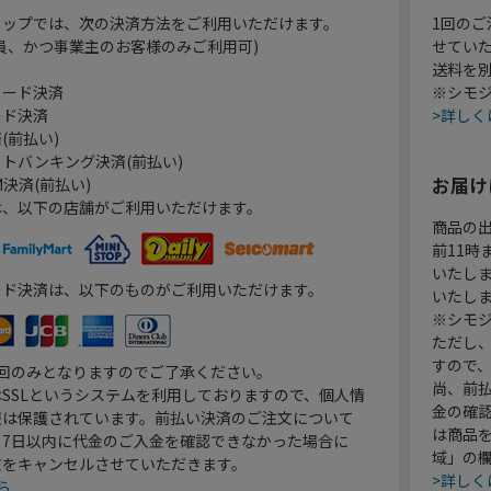
ョップでは、次の決済方法をご利用いただけます。
1回のご
員、かつ事業主のお客様のみご利用可)
せてい
送料を
カード決済
※シモジ
ード決済
>詳しく
(前払い)
トバンキング決済(前払い)
お届け
決済(前払い)
は、以下の店舗がご利用いただけます。
商品の
前11
いたし
ード決済は、以下のものがご利用いただけます。
いたし
※シモジ
ただし
すので
1回のみとなりますのでご了承ください。
尚、前
SSLというシステムを利用しておりますので、個人情
金の確
報は保護されています。前払い決済のご注文について
は商品
り7日以内に代金のご入金を確認できなかった場合に
域」の
文をキャンセルさせていただきます。
>詳しく
ら