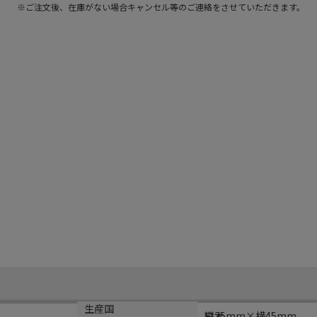
※ご注文後、在庫がない場合キャンセル等のご連絡をさせていただきます。
サイズ
生産国
縦35mm×横45mm
日本