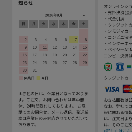
知らせ
オンラインシ
・売掛決済(会
・代金引換
・クレジット
・シモジマカ
・コンビニ決済
・インターネッ
・ペイジーATM
コンビニ決済
クレジットカ
＊赤色の日は、休業日となっておりま
す。ご注文、お問い合わせは年中無
お支払回数は
休、24時間受付しております。 お電
なお、弊社では
話でのお問合せ、メール返信、発送業
報に関わる情
務は営業日のみ対応させていただいて
は、注文日よ
おります。
は、そのご注
>詳しくはこち