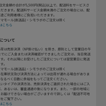
注文金額の合計が5,500円(税込)以上で、配送料をサービスさ
ただきます。配送料サービス金額未満のご注文の場合には、配
別途ご利用者様にご負担いただきます。
マモール(直送品)・シモラボのご注文は除く
はこちら
について
出荷は売掛決済（NP掛け払い）を除き、原則として営業日の午
時までにご入金または決済確認ができましたご注文は、当日発送
ます。それ以降にお受けしたご注文については翌営業日に発送
ます。
マモール(直送品)・シモラボのご注文は除く
、在庫状況及び決済方法によっては出荷が遅れる場合がありま
、なるべく日数に余裕をもってご注文ください。
払いタイプの決済方法、売掛決済をご選択された場合にはご入
認、あるいは、審査通過の後になります。また、一部の地域に
をお届けできない場合がございますので詳しくは「配送不可地
欄をご覧下さい。
はこちら