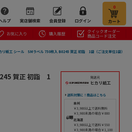
0
ヘルプ
実店舗検索
会員登録
ログイン
カート
クイックオーダー
お気に入り
購入履歴
商品コード注文
カリ紙工 シール SMラベル 750枚入 B0245 賀正 初詣 1袋（ご注文単位1袋）
245 賀正 初詣 1
発送元
ヒカリ紙工
送料対策に！商品はこちら
本州
￥3,980以上で送料無料
￥3,980未満の場合￥880
北海道
￥3,980以上で送料￥550
￥3,980未満の場合￥1,100