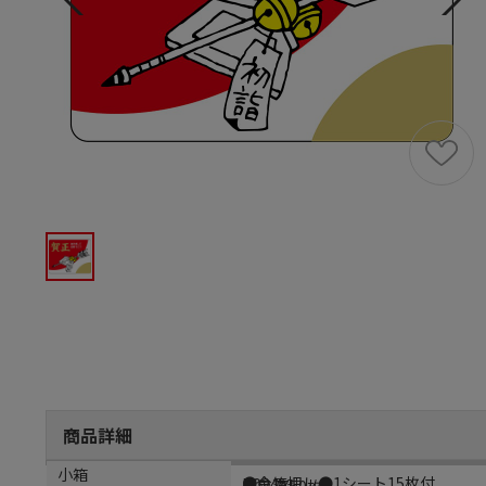
商品詳細
商品説明
メーカー品番
材質
小箱
●金箔押し●1シート15枚付
B0245
グロス
1袋（750枚）