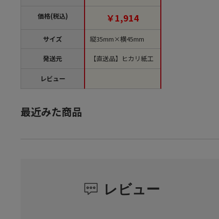
注文単位1袋）【直送
品】
価格(税込)
￥1,914
サイズ
縦35mm×横45mm
発送元
【直送品】ヒカリ紙工
レビュー
最近みた商品
レビュー