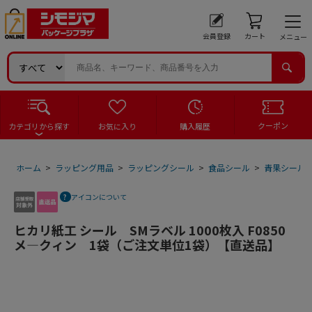
会員登録
カート
メニュー
クーポン
カテゴリから探す
お気に入り
購入履歴
ホーム
>
ラッピング用品
>
ラッピングシール
>
食品シール
>
青果シール
アイコンについて
ヒカリ紙工 シール SMラベル 1000枚入 F0850
メ―クィン 1袋（ご注文単位1袋）【直送品】