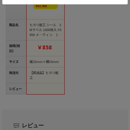
商品名
ヒカリ紙工 シール S
Mラベル 1000枚入 F0
850 メ―クィン 1袋
（ご注文単位1袋）
【直送品】
価格(税
￥858
込)
サイズ
縦23mm×横35mm
発送元
【直送品】ヒカリ紙
工
レビュー
レビュー