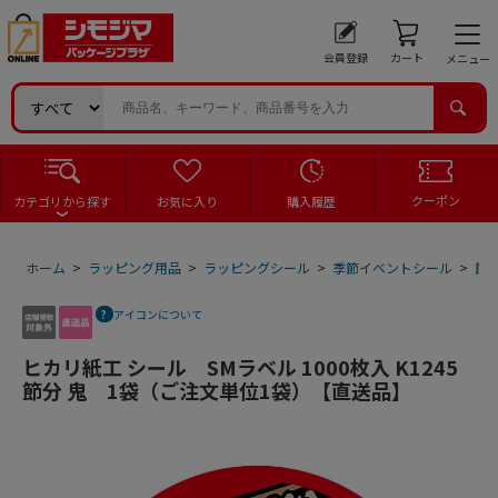
会員登録
カート
メニュー
クーポン
カテゴリから探す
お気に入り
購入履歴
ホーム
>
ラッピング用品
>
ラッピングシール
>
季節イベントシール
>
節
アイコンについて
ヒカリ紙工 シール SMラベル 1000枚入 K1245
節分 鬼 1袋（ご注文単位1袋）【直送品】