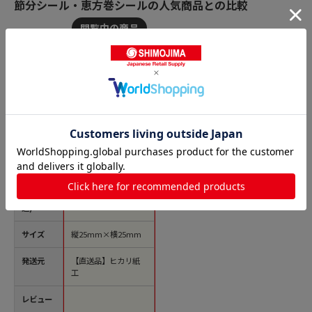
節分シール・恵方巻シールの人気商品との比較
商品名
ヒカリ紙工 シール S
Mラベル 1000枚入 K1
245 節分 鬼 1袋（ご
注文単位1袋）【直送
品】
価格(税
￥2,365
込)
サイズ
縦25mm×横25mm
発送元
【直送品】ヒカリ紙
工
レビュー