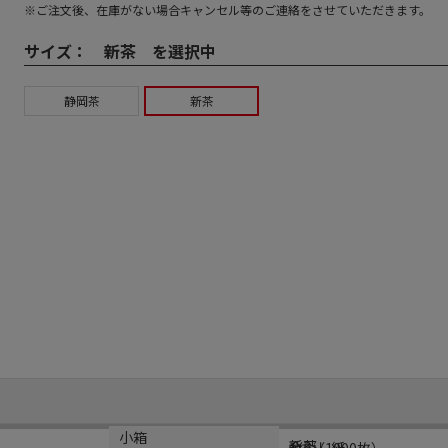
※ご注文後、在庫がない場合キャンセル等のご連絡をさせていただきます。
サイズ：
新茶 を選択中
静岡茶
新茶
規格
材質
小箱
新茶
金消し紙
1袋（1000枚）