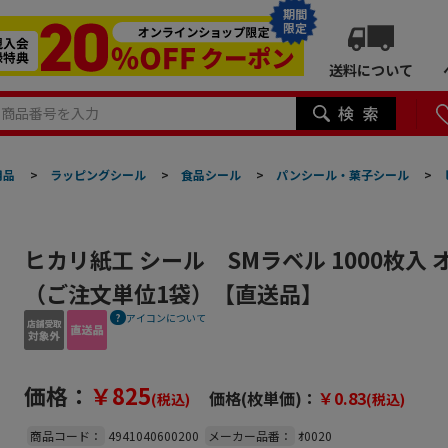
期間
限定
送料について
用品
>
ラッピングシール
>
食品シール
>
パンシール・菓子シール
>
ヒカリ紙工 シール SMラベル 1000枚入 オ
（ご注文単位1袋）【直送品】
アイコンについて
価格：
￥825
価格(枚単価)：
￥0.83
(税込)
(税込)
商品コード：
4941040600200
メーカー品番：
ｵ0020