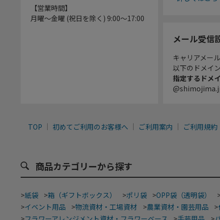
【営業時間】
月曜～金曜 (祝日を除く) 9:00～17:00
メール受信
キャリアメー
以下のドメイ
指定するドメ
@shimojima.j
TOP
初めてご利用のお客様へ
ご利用案内
ご利用規約
商品カテゴリーから探す
>
紙袋
>
箱（ギフトボックス）
>
ポリ袋
>
OPP袋（透明袋）
>
イベント用品
>
物流資材・工場資材
>
農業資材・園芸用品
>
>
フラワーアレンジメント資材・フラワーベース
>
手芸用品
>