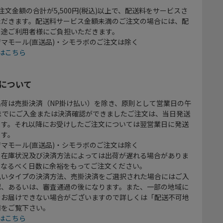
注文金額の合計が5,500円(税込)以上で、配送料をサービスさ
ただきます。配送料サービス金額未満のご注文の場合には、配
別途ご利用者様にご負担いただきます。
マモール(直送品)・シモラボのご注文は除く
はこちら
について
出荷は売掛決済（NP掛け払い）を除き、原則として営業日の午
時までにご入金または決済確認ができましたご注文は、当日発送
ます。それ以降にお受けしたご注文については翌営業日に発送
ます。
マモール(直送品)・シモラボのご注文は除く
、在庫状況及び決済方法によっては出荷が遅れる場合がありま
、なるべく日数に余裕をもってご注文ください。
払いタイプの決済方法、売掛決済をご選択された場合にはご入
認、あるいは、審査通過の後になります。また、一部の地域に
をお届けできない場合がございますので詳しくは「配送不可地
欄をご覧下さい。
はこちら