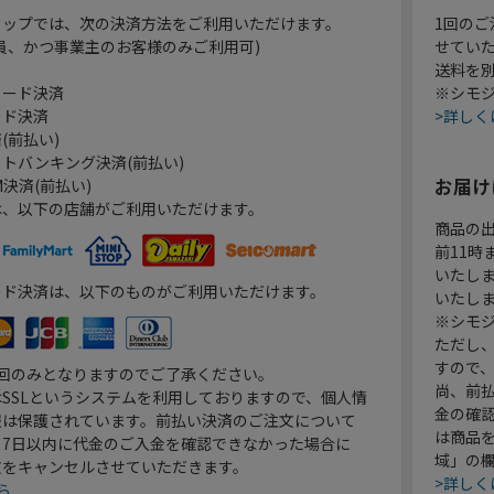
ョップでは、次の決済方法をご利用いただけます。
1回のご
員、かつ事業主のお客様のみご利用可)
せてい
送料を
カード決済
※シモジ
ード決済
>詳しく
(前払い)
トバンキング決済(前払い)
お届け
決済(前払い)
は、以下の店舗がご利用いただけます。
商品の
前11
いたし
ード決済は、以下のものがご利用いただけます。
いたし
※シモジ
ただし
すので
1回のみとなりますのでご了承ください。
尚、前
SSLというシステムを利用しておりますので、個人情
金の確
報は保護されています。前払い決済のご注文について
は商品
り7日以内に代金のご入金を確認できなかった場合に
域」の
文をキャンセルさせていただきます。
>詳しく
ら