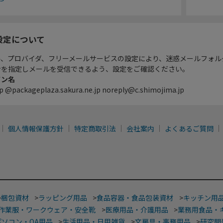
設定について
ル、プロバイダ、フリーメールサービスの設定により、迷惑メールフォル
ンを指定しメールを受信できるよう、設定をご確認ください。
イン名
p @packageplaza.sakura.ne.jp noreply@c.shimojima.jp
個人情報保護方針
特定商取引法
会社案内
よくあるご質問
>
梱包資材
>
ラッピング用品
>
食品容器・食品包装資材
>
キッチン用
作業服・ワークウェア・安全靴
>
医療用品・介護用品
>
業務用食品・
パソコン・OA用品
>
生活用品・日用雑貨
>
文房具・事務用品
>
研究開