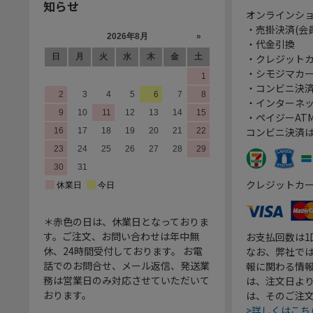
知らせ
オンラインシ
・売掛決済(会
・代金引換
・クレジット
・シモジマカ
・コンビニ決済
・インターネッ
・ペイジーATM
コンビニ決済
クレジットカ
＊赤色の日は、休業日となっておりま
す。ご注文、お問い合わせは年中無
お支払回数は
休、24時間受付しております。 お電
なお、弊社では
話でのお問合せ、メール返信、発送業
報に関わる情
務は営業日のみ対応させていただいて
は、注文日よ
おります。
は、そのご注
>詳しくはこち