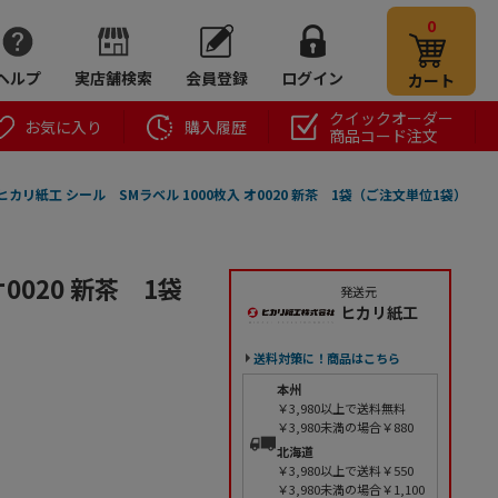
0
ヘルプ
実店舗検索
会員登録
ログイン
カート
クイックオーダー
お気に入り
購入履歴
商品コード注文
ヒカリ紙工 シール SMラベル 1000枚入 オ0020 新茶 1袋（ご注文単位1袋）
0020 新茶 1袋
発送元
ヒカリ紙工
送料対策に！商品はこちら
本州
￥3,980以上で送料無料
￥3,980未満の場合￥880
北海道
￥3,980以上で送料￥550
￥3,980未満の場合￥1,100