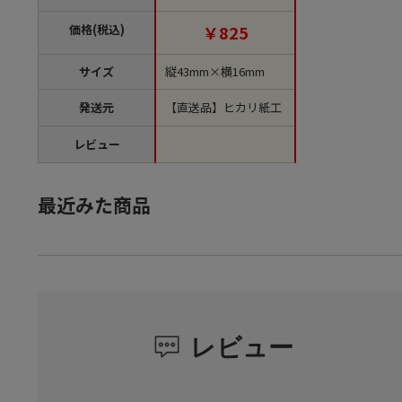
文単位1袋）【直送
品】
価格(税込)
￥825
サイズ
縦43mm×横16mm
発送元
【直送品】ヒカリ紙工
レビュー
最近みた商品
レビュー