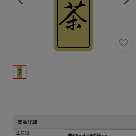
商品詳細
商品説明
メーカー品番
サイズ
生産国
●1シート20枚付
ｵ0020
縦43mm×横16mm
日本