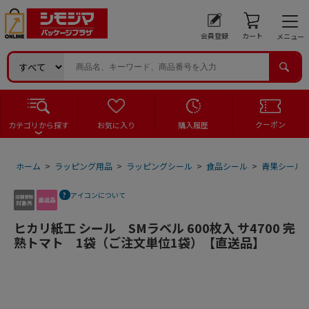
会員登録
カート
メニュー
クーポン
カテゴリから探す
お気に入り
購入履歴
ホーム
>
ラッピング用品
>
ラッピングシール
>
食品シール
>
青果シール
アイコンについて
ヒカリ紙工 シール SMラベル 600枚入 サ4700 完
熟トマト 1袋（ご注文単位1袋）【直送品】