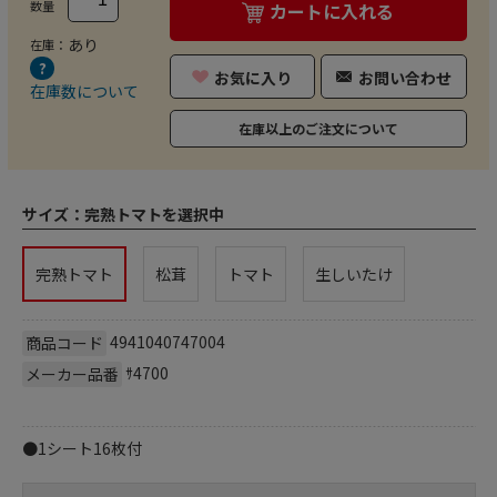
数量
カートに入れる
あり
在庫：
お気に入り
お問い合わせ
在庫数について
在庫以上のご注文について
サイズ：
完熟トマトを選択中
完熟トマト
松茸
トマト
生しいたけ
4941040747004
商品コード
ｻ4700
メーカー品番
●1シート16枚付