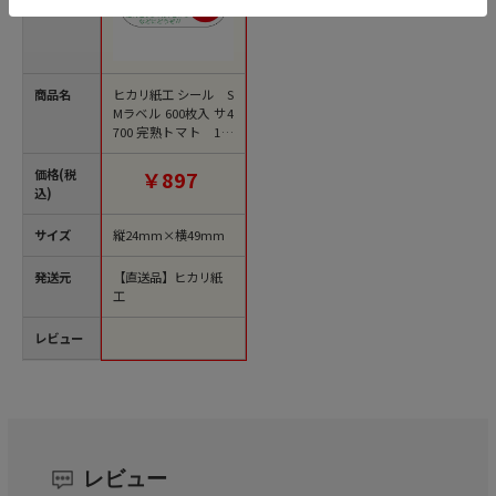
商品名
ヒカリ紙工 シール S
Mラベル 600枚入 サ4
700 完熟トマト 1袋
（ご注文単位1袋）
【直送品】
価格(税
￥897
込)
サイズ
縦24mm×横49mm
発送元
【直送品】ヒカリ紙
工
レビュー
レビュー