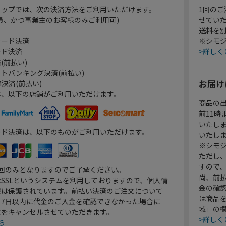
ョップでは、次の決済方法をご利用いただけます。
1回のご
員、かつ事業主のお客様のみご利用可)
せてい
送料を
カード決済
※シモジ
ード決済
>詳しく
(前払い)
トバンキング決済(前払い)
お届け
決済(前払い)
は、以下の店舗がご利用いただけます。
商品の
前11
いたし
ード決済は、以下のものがご利用いただけます。
いたし
※シモジ
ただし
すので
1回のみとなりますのでご了承ください。
尚、前
SSLというシステムを利用しておりますので、個人情
金の確
報は保護されています。前払い決済のご注文について
は商品
り7日以内に代金のご入金を確認できなかった場合に
域」の
文をキャンセルさせていただきます。
>詳しく
ら