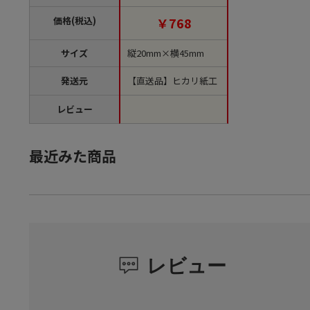
単位1袋）【直送品】
価格(税込)
￥768
サイズ
縦20mm×横45mm
発送元
【直送品】ヒカリ紙工
レビュー
最近みた商品
レビュー