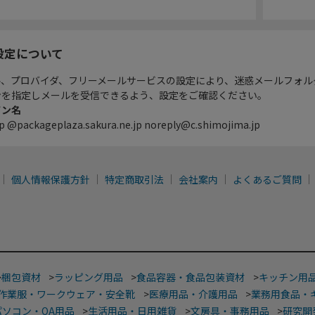
設定について
ル、プロバイダ、フリーメールサービスの設定により、迷惑メールフォル
ンを指定しメールを受信できるよう、設定をご確認ください。
イン名
p @packageplaza.sakura.ne.jp noreply@c.shimojima.jp
個人情報保護方針
特定商取引法
会社案内
よくあるご質問
>
梱包資材
>
ラッピング用品
>
食品容器・食品包装資材
>
キッチン用
作業服・ワークウェア・安全靴
>
医療用品・介護用品
>
業務用食品・
パソコン・OA用品
>
生活用品・日用雑貨
>
文房具・事務用品
>
研究開