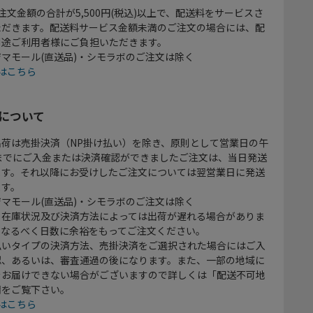
注文金額の合計が5,500円(税込)以上で、配送料をサービスさ
ただきます。配送料サービス金額未満のご注文の場合には、配
別途ご利用者様にご負担いただきます。
マモール(直送品)・シモラボのご注文は除く
はこちら
について
出荷は売掛決済（NP掛け払い）を除き、原則として営業日の午
時までにご入金または決済確認ができましたご注文は、当日発送
ます。それ以降にお受けしたご注文については翌営業日に発送
ます。
マモール(直送品)・シモラボのご注文は除く
、在庫状況及び決済方法によっては出荷が遅れる場合がありま
、なるべく日数に余裕をもってご注文ください。
払いタイプの決済方法、売掛決済をご選択された場合にはご入
認、あるいは、審査通過の後になります。また、一部の地域に
をお届けできない場合がございますので詳しくは「配送不可地
欄をご覧下さい。
はこちら