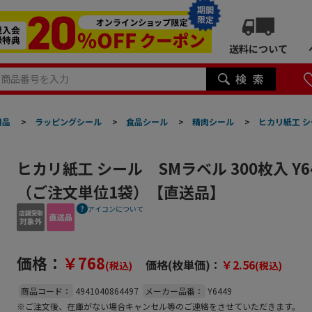
期間
限定
送料について
用品
>
ラッピングシール
>
食品シール
>
精肉シール
>
ヒカリ紙工 シ
ヒカリ紙工 シール SMラベル 300枚入 Y6
（ご注文単位1袋）【直送品】
アイコンについて
価格：
￥768
価格(枚単価)：
￥2.56
(税込)
(税込)
商品コード：
4941040864497
メーカー品番：
Y6449
※ご注文後、在庫がない場合キャンセル等のご連絡をさせていただきます。