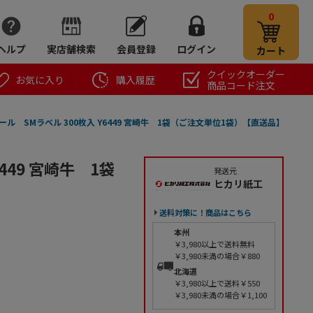
0
ヘルプ
実店舗検索
会員登録
ログイン
カート
クイックオーダー
お気に入り
購入履歴
商品コード注文
ール SMラベル 300枚入 Y6449 宮崎牛 1袋（ご注文単位1袋）【直送品】
449 宮崎牛 1袋
発送元
ヒカリ紙工
送料対策に！商品はこちら
本州
￥3,980以上で送料無料
￥3,980未満の場合￥880
北海道
￥3,980以上で送料￥550
￥3,980未満の場合￥1,100