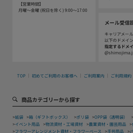
【営業時間】
月曜～金曜 (祝日を除く) 9:00～17:00
メール受信
キャリアメー
以下のドメイ
指定するドメ
@shimojima.j
TOP
初めてご利用のお客様へ
ご利用案内
ご利用規約
商品カテゴリーから探す
>
紙袋
>
箱（ギフトボックス）
>
ポリ袋
>
OPP袋（透明袋）
>
イベント用品
>
物流資材・工場資材
>
農業資材・園芸用品
>
>
フラワーアレンジメント資材・フラワーベース
>
手芸用品
>