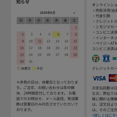
知らせ
オンラインシ
・売掛決済(会
・代金引換
・クレジット
・シモジマカ
・コンビニ決済
・インターネッ
・ペイジーATM
コンビニ決済
クレジットカ
＊赤色の日は、休業日となっておりま
す。ご注文、お問い合わせは年中無
お支払回数は
休、24時間受付しております。 お電
なお、弊社では
話でのお問合せ、メール返信、発送業
報に関わる情
務は営業日のみ対応させていただいて
は、注文日よ
おります。
は、そのご注
>詳しくはこち