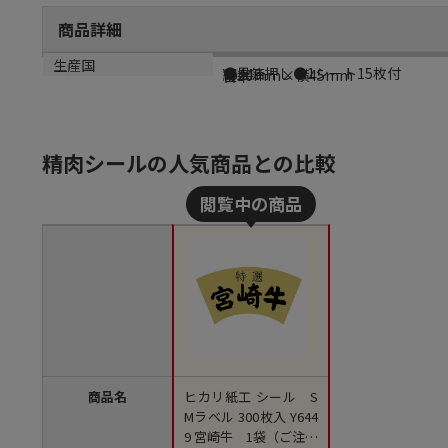
商品詳細
商品説明
メーカー品番
サイズ
生産国
●黒箔押し●1シート15枚付
Y6449
縦20mm×横45mm
日本
精肉シールの人気商品との比較
商品名
ヒカリ紙工 シール S
Mラベル 300枚入 Y644
9 宮崎牛 1袋（ご注文