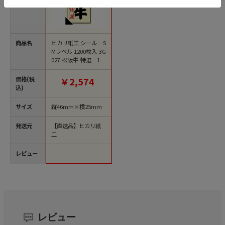
商品名
ヒカリ紙工 シール S
Mラベル 1200枚入 3G
027 松阪牛 特選 1袋
（ご注文単位1袋）
【直送品】
価格(税
￥2,574
込)
サイズ
縦46mm×横25mm
発送元
【直送品】ヒカリ紙
工
レビュー
レビュー