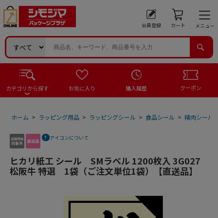
会員登録
カート
メニュー
クーポン
カテゴリから探す
お気に入り
購入履歴
ホーム
>
ラッピング用品
>
ラッピングシール
>
食品シール
>
精肉シール
アイコンについて
ヒカリ紙工 シール SMラベル 1200枚入 3G027
松阪牛 特選 1袋（ご注文単位1袋）【直送品】