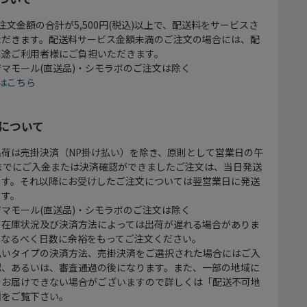
注文金額の合計が5,500円(税込)以上で、配送料をサービスさ
ただきます。配送料サービス金額未満のご注文の場合には、配
別途ご利用者様にご負担いただきます。
マモール(直送品)・シモラボのご注文は除く
はこちら
について
出荷は売掛決済（NP掛け払い）を除き、原則として営業日の午
時までにご入金または決済確認ができましたご注文は、当日発送
ます。それ以降にお受けしたご注文については翌営業日に発送
ます。
マモール(直送品)・シモラボのご注文は除く
、在庫状況及び決済方法によっては出荷が遅れる場合がありま
、なるべく日数に余裕をもってご注文ください。
払いタイプの決済方法、売掛決済をご選択された場合にはご入
認、あるいは、審査通過の後になります。また、一部の地域に
をお届けできない場合がございますので詳しくは「配送不可地
欄をご覧下さい。