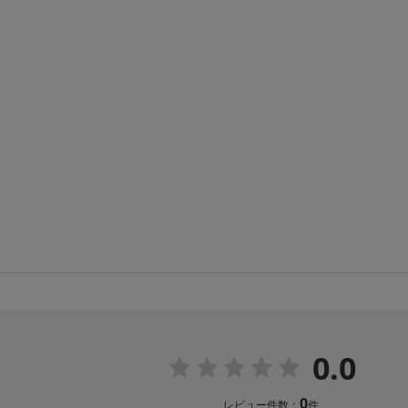
0.0
0
レビュー件数：
件