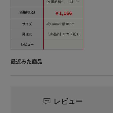
09 黒毛和牛 1袋（ご
注文単位1袋）【直送
品】
価格(税込)
￥1,166
サイズ
縦47mm×横30mm
発送元
【直送品】ヒカリ紙工
レビュー
最近みた商品
レビュー