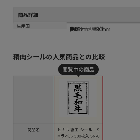
商品詳細
商品説明
メーカー品番
サイズ
生産国
●1シート10枚付
SN009
縦47mm×横30mm
日本
精肉シールの人気商品との比較
商品名
ヒカリ紙工 シール S
Mラベル 500枚入 SN-0