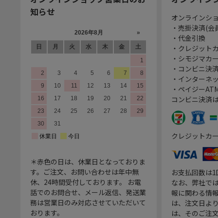
知らせ
オンラインシ
・売掛決済(会
・代金引換
・クレジット
・シモジマカ
・コンビニ決済
・インターネッ
・ペイジーATM
コンビニ決済
クレジットカ
＊赤色の日は、休業日となっておりま
す。ご注文、お問い合わせは年中無
お支払回数は
休、24時間受付しております。 お電
なお、弊社では
話でのお問合せ、メール返信、発送業
報に関わる情
務は営業日のみ対応させていただいて
は、注文日よ
おります。
は、そのご注