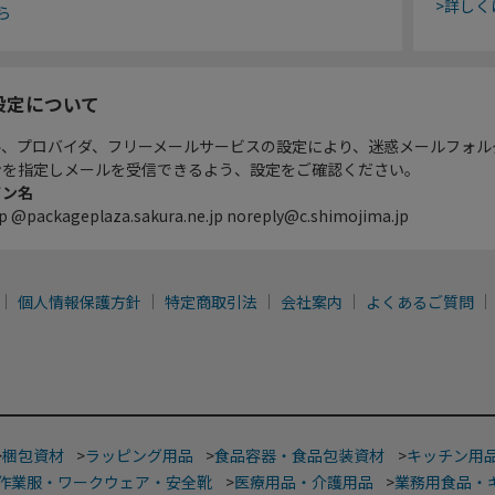
>詳しく
ら
設定について
ル、プロバイダ、フリーメールサービスの設定により、迷惑メールフォル
ンを指定しメールを受信できるよう、設定をご確認ください。
イン名
p @packageplaza.sakura.ne.jp noreply@c.shimojima.jp
個人情報保護方針
特定商取引法
会社案内
よくあるご質問
>
梱包資材
>
ラッピング用品
>
食品容器・食品包装資材
>
キッチン用
作業服・ワークウェア・安全靴
>
医療用品・介護用品
>
業務用食品・