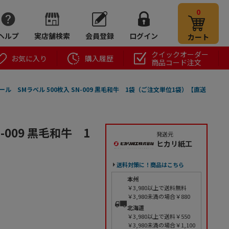
0
ヘルプ
実店舗検索
会員登録
ログイン
カート
クイックオーダー
お気に入り
購入履歴
商品コード注文
ール SMラベル 500枚入 SN-009 黒毛和牛 1袋（ご注文単位1袋）【直送
-009 黒毛和牛 1
発送元
ヒカリ紙工
送料対策に！商品はこちら
本州
￥3,980以上で送料無料
￥3,980未満の場合￥880
北海道
￥3,980以上で送料￥550
￥3,980未満の場合￥1,100