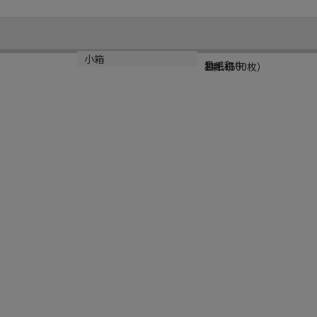
規格
材質
小箱
黒毛和牛
和紙白
1束（500枚）