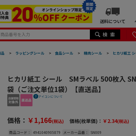
期間
限定
送料について
用品
>
ラッピングシール
>
食品シール
>
精肉シール
>
ヒカリ紙工 シ
ヒカリ紙工 シール SMラベル 500枚入 SN
袋（ご注文単位1袋）【直送品】
アイコンについて
価格：
￥1,166
価格(枚単価)：
￥2.34
(税込)
(税込)
商品コード：
4941040905879
メーカー品番：
SN009