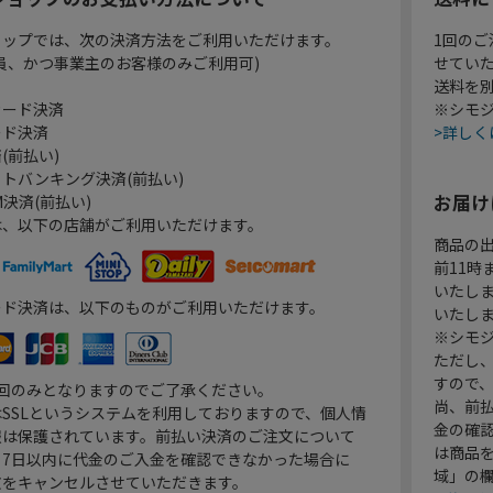
ョップでは、次の決済方法をご利用いただけます。
1回のご
員、かつ事業主のお客様のみご利用可)
せてい
送料を
カード決済
※シモジ
ード決済
>詳しく
(前払い)
トバンキング決済(前払い)
お届け
決済(前払い)
は、以下の店舗がご利用いただけます。
商品の
前11
いたし
ード決済は、以下のものがご利用いただけます。
いたし
※シモジ
ただし
すので
1回のみとなりますのでご了承ください。
尚、前
SSLというシステムを利用しておりますので、個人情
金の確
報は保護されています。前払い決済のご注文について
は商品
り7日以内に代金のご入金を確認できなかった場合に
域」の
文をキャンセルさせていただきます。