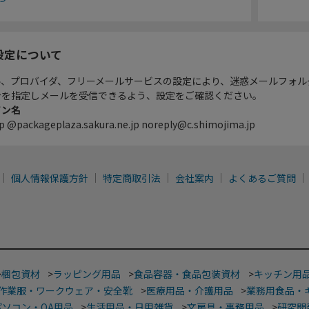
設定について
ル、プロバイダ、フリーメールサービスの設定により、迷惑メールフォル
ンを指定しメールを受信できるよう、設定をご確認ください。
イン名
p @packageplaza.sakura.ne.jp noreply@c.shimojima.jp
個人情報保護方針
特定商取引法
会社案内
よくあるご質問
>
梱包資材
>
ラッピング用品
>
食品容器・食品包装資材
>
キッチン用
作業服・ワークウェア・安全靴
>
医療用品・介護用品
>
業務用食品・
パソコン・OA用品
>
生活用品・日用雑貨
>
文房具・事務用品
>
研究開