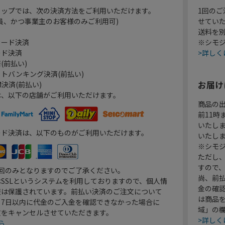
ョップでは、次の決済方法をご利用いただけます。
1回のご
員、かつ事業主のお客様のみご利用可)
せてい
送料を
カード決済
※シモジ
ード決済
>詳しく
(前払い)
トバンキング決済(前払い)
お届け
決済(前払い)
は、以下の店舗がご利用いただけます。
商品の
前11
いたし
ード決済は、以下のものがご利用いただけます。
いたし
※シモジ
ただし
すので
1回のみとなりますのでご了承ください。
尚、前
SSLというシステムを利用しておりますので、個人情
金の確
報は保護されています。前払い決済のご注文について
は商品
り7日以内に代金のご入金を確認できなかった場合に
域」の
文をキャンセルさせていただきます。
>詳しく
ら