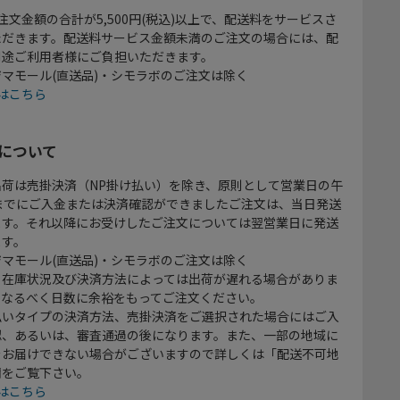
注文金額の合計が5,500円(税込)以上で、配送料をサービスさ
ただきます。配送料サービス金額未満のご注文の場合には、配
別途ご利用者様にご負担いただきます。
マモール(直送品)・シモラボのご注文は除く
はこちら
について
出荷は売掛決済（NP掛け払い）を除き、原則として営業日の午
時までにご入金または決済確認ができましたご注文は、当日発送
ます。それ以降にお受けしたご注文については翌営業日に発送
ます。
マモール(直送品)・シモラボのご注文は除く
、在庫状況及び決済方法によっては出荷が遅れる場合がありま
、なるべく日数に余裕をもってご注文ください。
払いタイプの決済方法、売掛決済をご選択された場合にはご入
認、あるいは、審査通過の後になります。また、一部の地域に
をお届けできない場合がございますので詳しくは「配送不可地
欄をご覧下さい。
はこちら