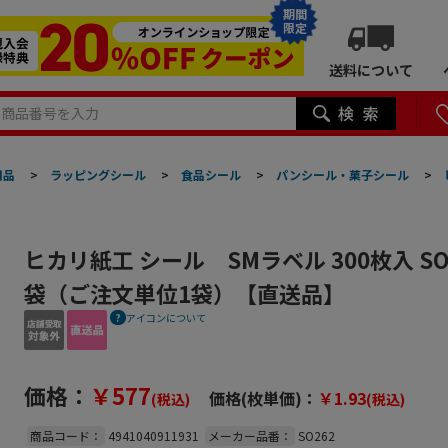
期間
限定
送料について
用品
>
ラッピングシール
>
食品シール
>
パンシール・菓子シール
>
ヒカリ紙工 シール SMラベル 300枚入 SO26
袋（ご注文単位1袋）【直送品】
アイコンについて
価格：
￥577
価格(枚単価)：
￥1.93
(税込)
(税込)
商品コード：
4941040911931
メーカー品番：
SO262