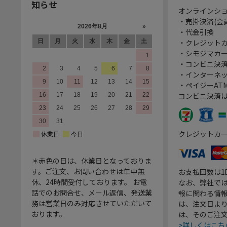
知らせ
オンラインシ
・売掛決済(会
・代金引換
・クレジット
・シモジマカ
・コンビニ決済
・インターネッ
・ペイジーATM
コンビニ決済
クレジットカ
＊赤色の日は、休業日となっておりま
す。ご注文、お問い合わせは年中無
お支払回数は
休、24時間受付しております。 お電
なお、弊社では
話でのお問合せ、メール返信、発送業
報に関わる情
務は営業日のみ対応させていただいて
は、注文日よ
おります。
は、そのご注
>詳しくはこち