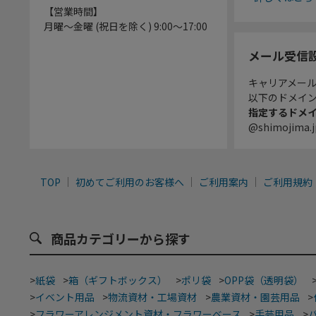
【営業時間】
月曜～金曜 (祝日を除く) 9:00～17:00
メール受信
キャリアメー
以下のドメイ
指定するドメ
@shimojima.j
TOP
初めてご利用のお客様へ
ご利用案内
ご利用規約
商品カテゴリーから探す
>
紙袋
>
箱（ギフトボックス）
>
ポリ袋
>
OPP袋（透明袋）
>
イベント用品
>
物流資材・工場資材
>
農業資材・園芸用品
>
>
フラワーアレンジメント資材・フラワーベース
>
手芸用品
>