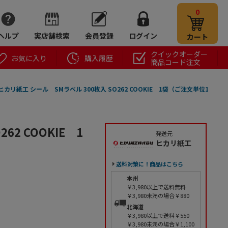
0
ヘルプ
実店舗検索
会員登録
ログイン
カート
クイックオーダー
お気に入り
購入履歴
商品コード注文
ヒカリ紙工 シール SMラベル 300枚入 SO262 COOKIE 1袋（ご注文単位1
2 COOKIE 1
発送元
ヒカリ紙工
送料対策に！商品はこちら
本州
￥3,980以上で送料無料
￥3,980未満の場合￥880
北海道
￥3,980以上で送料￥550
￥3,980未満の場合￥1,100