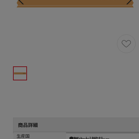
商品詳細
商品説明
メーカー品番
サイズ
生産国
●1シート10枚付
SO262
縦95mm×横15mm