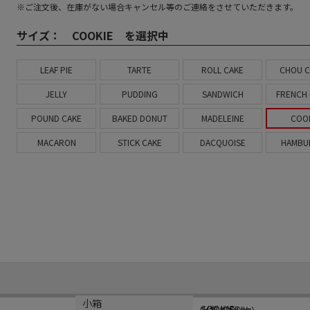
※ご注文後、在庫がない場合キャンセル等のご連絡をさせていただきます。
サイズ：
COOKIE を選択中
LEAF PIE
TARTE
ROLL CAKE
CHOU 
JELLY
PUDDING
SANDWICH
FRENCH
POUND CAKE
BAKED DONUT
MADELEINE
COO
MACARON
STICK CAKE
DACQUOISE
HAMBU
規格
材質
小箱
COOKIE
上質紙55kg