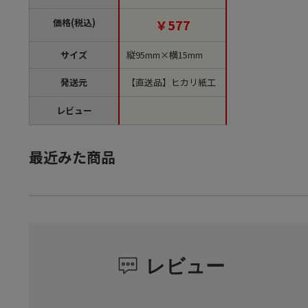
文単位1袋）【直送
品】
価格(税込)
￥577
サイズ
縦95mm×横15mm
発送元
【直送品】ヒカリ紙工
レビュー
最近みた商品
レビュー