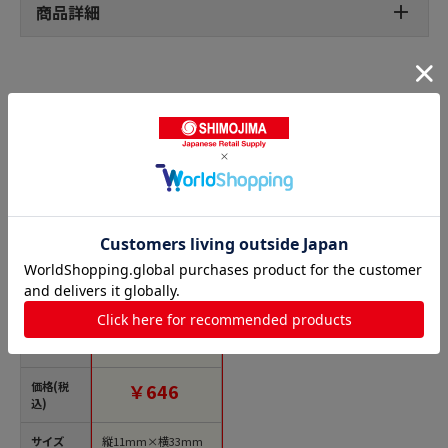
商品詳細
パンシール・菓子シールの人気商品との比較
商品名
ヒカリ紙工 シール S
Mラベル 600枚入 SO3
71 レーズンパン 1袋
（ご注文単位1袋）
【直送品】
価格(税
￥646
込)
サイズ
縦11mm×横33mm