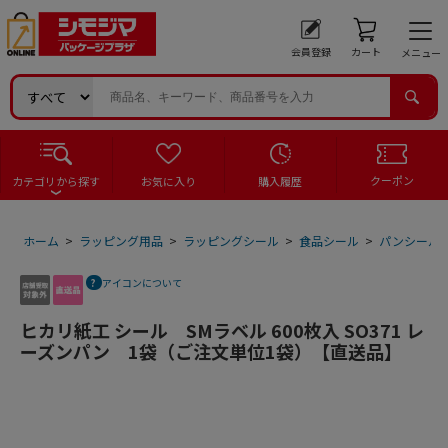
会員登録
カート
メニュー
クーポン
カテゴリから探す
お気に入り
購入履歴
ホーム
>
ラッピング用品
>
ラッピングシール
>
食品シール
>
パンシール
アイコンについて
ヒカリ紙工 シール SMラベル 600枚入 SO371 レ
ーズンパン 1袋（ご注文単位1袋）【直送品】