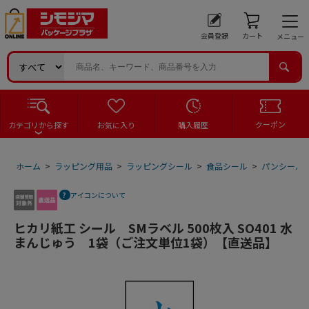
会員登録
カート
メニュー
クーポン
カテゴリから探す
お気に入り
購入履歴
ホーム
>
ラッピング用品
>
ラッピングシール
>
食品シール
>
パンシール
アイコンについて
ヒカリ紙工 シール SMラベル 500枚入 SO401 水
まんじゅう 1袋（ご注文単位1袋）【直送品】