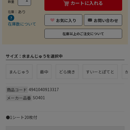
数量
カートに入れる
あり
在庫：
お気に入り
お問い合わせ
在庫数について
在庫以上のご注文について
サイズ：
水まんじゅうを選択中
まんじゅう
最中
どら焼き
すいーとぽてと
か
4941040913317
商品コード
SO401
メーカー品番
●1シート20枚付