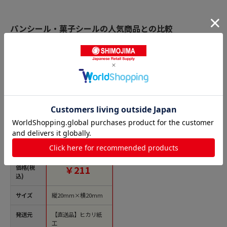
パンシール・菓子シールの人気商品との比較
商品名
ヒカリ紙工 フレーバ
ーシール SMラベル
300枚入 SO-141 う
め 1袋（ご注文単位
1袋）【直送品】
価格(税
￥211
込)
サイズ
縦20mm×横20mm
発送元
【直送品】ヒカリ紙
工