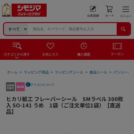
会員登録
カート
メニュー
クーポン
カテゴリから探す
お気に入り
購入履歴
ホーム
>
ラッピング用品
>
ラッピングシール
>
食品シール
>
パンシール
アイコンについて
ヒカリ紙工 フレーバーシール SMラベル 300枚
入 SO-141 うめ 1袋（ご注文単位1袋）【直送
品】