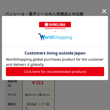
パンシール・菓子シールの人気商品との比較
商品名
ヒカリ紙工 フレーバ
ーシール SMラベル
300枚入 SO-163 カレ
ー 1袋（ご注文単位
1袋）【直送品】
価格(税
￥211
込)
サイズ
縦20mm×横20mm
発送元
【直送品】ヒカリ紙
工