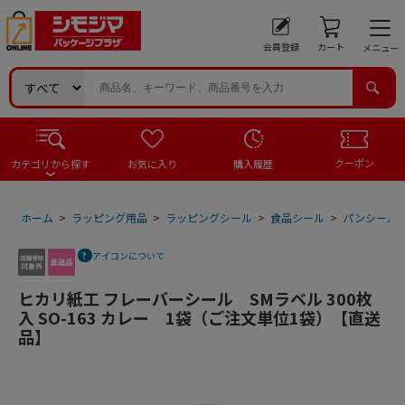
会員登録
カート
メニュー
クーポン
カテゴリから探す
お気に入り
購入履歴
ホーム
>
ラッピング用品
>
ラッピングシール
>
食品シール
>
パンシール
アイコンについて
ヒカリ紙工 フレーバーシール SMラベル 300枚
入 SO-163 カレー 1袋（ご注文単位1袋）【直送
品】