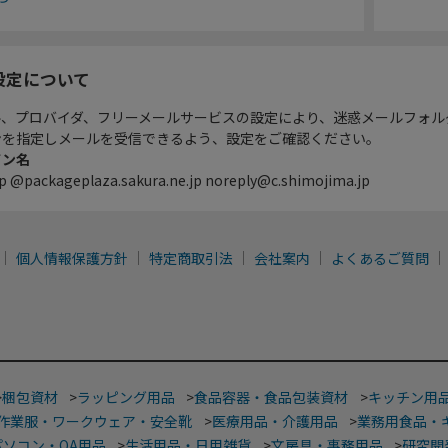
設定について
ル、プロバイダ、フリーメールサービスの設定により、迷惑メールフォル
ンを指定しメールを受信できるよう、設定をご確認ください。
イン名
p @packageplaza.sakura.ne.jp noreply@c.shimojima.jp
個人情報保護方針
特定商取引法
会社案内
よくあるご質問
>
梱包資材
>
ラッピング用品
>
食品容器・食品包装資材
>
キッチン用
作業服・ワークウェア・安全靴
>
医療用品・介護用品
>
業務用食品・
パソコン・OA用品
>
生活用品・日用雑貨
>
文房具・事務用品
>
研究開