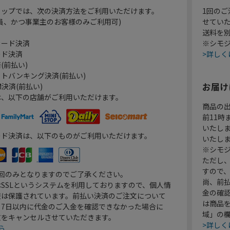
ョップでは、次の決済方法をご利用いただけます。
1回のご
員、かつ事業主のお客様のみご利用可)
せてい
送料を
カード決済
※シモジ
ード決済
>詳しく
(前払い)
トバンキング決済(前払い)
お届け
決済(前払い)
は、以下の店舗がご利用いただけます。
商品の
前11
いたし
ード決済は、以下のものがご利用いただけます。
いたし
※シモジ
ただし
すので
1回のみとなりますのでご了承ください。
尚、前
SSLというシステムを利用しておりますので、個人情
金の確
報は保護されています。前払い決済のご注文について
は商品
り7日以内に代金のご入金を確認できなかった場合に
域」の
文をキャンセルさせていただきます。
>詳しく
ら