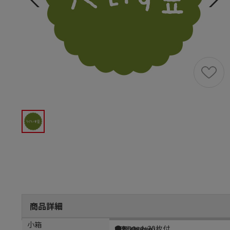
商品詳細
商品説明
メーカー品番
材質
小箱
●1シート20枚付
SO500
上質紙55kg
1袋（300枚）