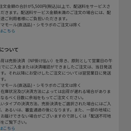
注文金額の合計が5,500円(税込)以上で、配送料をサービスさ
ただきます。配送料サービス金額未満のご注文の場合には、配
別途ご利用者様にご負担いただきます。
マモール(直送品)・シモラボのご注文は除く
はこちら
について
出荷は売掛決済（NP掛け払い）を除き、原則として営業日の午
時までにご入金または決済確認ができましたご注文は、当日発送
ます。それ以降にお受けしたご注文については翌営業日に発送
ます。
マモール(直送品)・シモラボのご注文は除く
、在庫状況及び決済方法によっては出荷が遅れる場合がありま
、なるべく日数に余裕をもってご注文ください。
払いタイプの決済方法、売掛決済をご選択された場合にはご入
認、あるいは、審査通過の後になります。また、一部の地域に
をお届けできない場合がございますので詳しくは「配送不可地
欄をご覧下さい。
はこちら