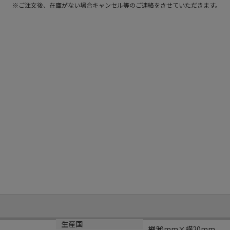
※ご注文後、在庫がない場合キャンセル等のご連絡をさせていただきます。
サイズ
生産国
縦20mm×横20mm
日本