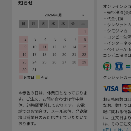
知らせ
オンラインシ
・売掛決済(会
・代金引換
・クレジット
・シモジマカ
・コンビニ決済
・インターネッ
・ペイジーATM
コンビニ決済
クレジットカ
＊赤色の日は、休業日となっておりま
す。ご注文、お問い合わせは年中無
お支払回数は
休、24時間受付しております。 お電
なお、弊社では
話でのお問合せ、メール返信、発送業
報に関わる情
務は営業日のみ対応させていただいて
は、注文日よ
おります。
は、そのご注
>詳しくはこち