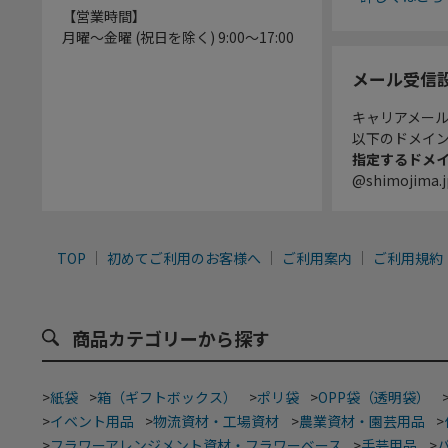
【営業時間】
月曜～金曜 (祝日を除く) 9:00～17:00
メール受信
キャリアメー
以下のドメイ
指定するドメ
@shimojima.j
TOP
初めてご利用のお客様へ
ご利用案内
ご利用規約
商品カテゴリーから探す
>
紙袋
>
箱（ギフトボックス）
>
ポリ袋
>
OPP袋（透明袋）
>
イベント用品
>
物流資材・工場資材
>
農業資材・園芸用品
>
>
フラワーアレンジメント資材・フラワーベース
>
手芸用品
>