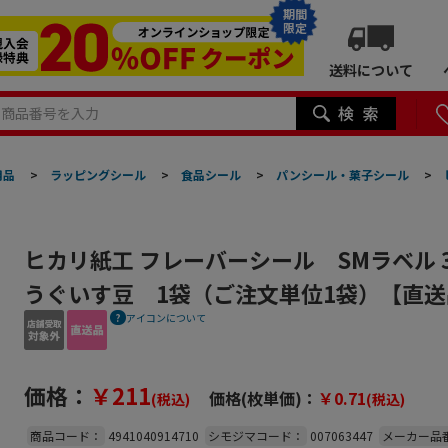
期間
限定
送料について
用品
>
ラッピングシール
>
食品シール
>
パンシール・菓子シール
>
ヒカリ紙工 フレーバーシール SMラベル 300
うぐいす豆 1袋（ご注文単位1袋）【直送
アイコンについて
価格：
￥211
価格(枚単価)：
￥0.71
(税込)
(税込)
商品コード：
4941040914710
シモジマコード：
007063447
メーカー品