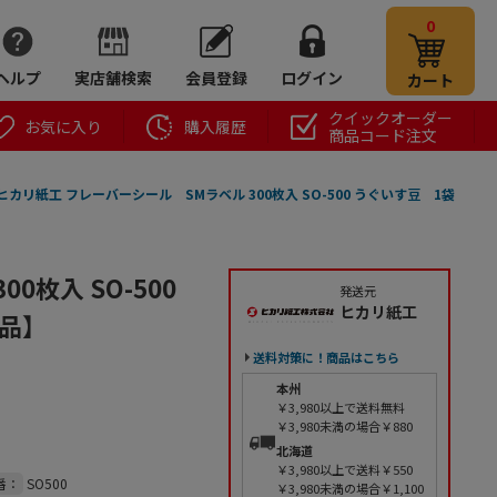
0
ヘルプ
実店舗検索
会員登録
ログイン
カート
クイックオーダー
お気に入り
購入履歴
商品コード注文
ヒカリ紙工 フレーバーシール SMラベル 300枚入 SO-500 うぐいす豆 1袋
枚入 SO-500
発送元
ヒカリ紙工
品】
送料対策に！商品はこちら
本州
￥3,980以上で送料無料
￥3,980未満の場合￥880
北海道
￥3,980以上で送料￥550
番：
SO500
￥3,980未満の場合￥1,100