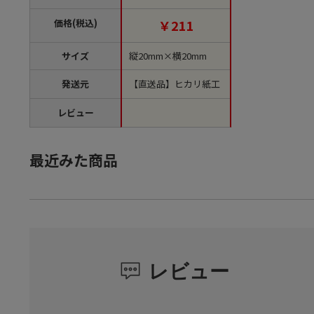
豆 1袋（ご注文単位1
袋）【直送品】
価格(税込)
￥211
サイズ
縦20mm×横20mm
発送元
【直送品】ヒカリ紙工
レビュー
最近みた商品
レビュー