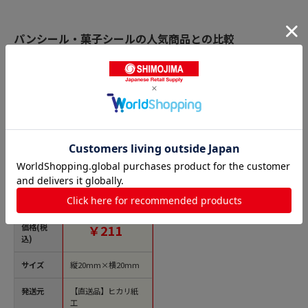
パンシール・菓子シールの人気商品との比較
商品名
ヒカリ紙工 フレーバ
ーシール SMラベル
300枚入 SO-527 すも
も1袋（ご注文単位1
袋）【直送品】
価格(税
￥211
込)
サイズ
縦20mm×横20mm
発送元
【直送品】ヒカリ紙
工