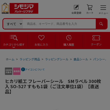
会員登録
カート
メニュー
クーポン
カテゴリから探す
お気に入り
購入履歴
ホーム
>
ラッピング用品
>
ラッピングシール
>
食品シール
>
パンシール
アイコンについて
ヒカリ紙工 フレーバーシール SMラベル 300枚
入 SO-527 すもも1袋（ご注文単位1袋）【直送
品】