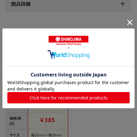
商品詳細
パンシール・菓子シールの人気商品との比較
商品名
ヒカリ紙工 シール S
Mラベル 500枚入 HV1
03 6スライス 1袋
（ご注文単位1袋）
【直送品】
価格(税
￥385
込)
サイズ
縦25mm×横20mm