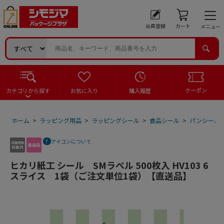
会員登録
カート
メニュー
クーポン
カテゴリから探す
お気に入り
購入履歴
ホーム
>
ラッピング用品
>
ラッピングシール
>
食品シール
>
パンシール
アイコンについて
ヒカリ紙工 シール SMラベル 500枚入 HV103 6
スライス 1袋（ご注文単位1袋）【直送品】