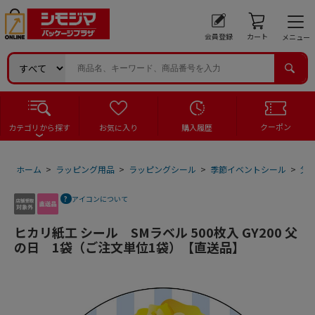
会員登録
カート
メニュー
クーポン
カテゴリから探す
お気に入り
購入履歴
ホーム
>
ラッピング用品
>
ラッピングシール
>
季節イベントシール
>
父
アイコンについて
ヒカリ紙工 シール SMラベル 500枚入 GY200 父
の日 1袋（ご注文単位1袋）【直送品】