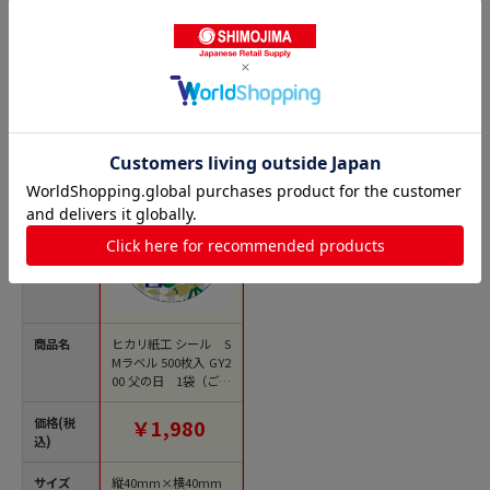
商品詳細
父の日シールの人気商品との比較
商品名
ヒカリ紙工 シール S
Mラベル 500枚入 GY2
00 父の日 1袋（ご注
文単位1袋）【直送
品】
価格(税
￥1,980
込)
サイズ
縦40mm×横40mm