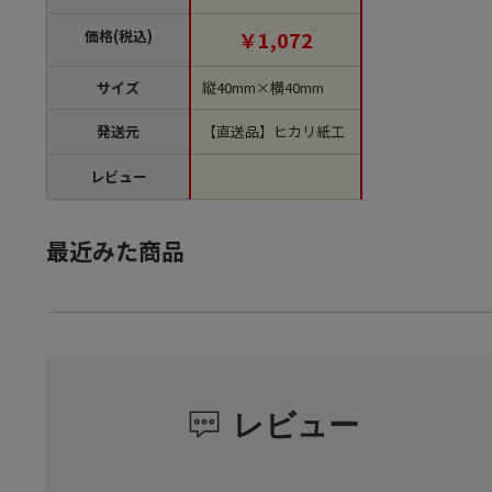
AY 1袋（ご注文単位1
袋）【直送品】
価格(税込)
￥1,072
サイズ
縦40mm×横40mm
発送元
【直送品】ヒカリ紙工
レビュー
最近みた商品
レビュー