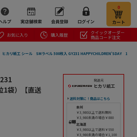
0
ヘルプ
実店舗検索
会員登録
ログイン
カート
クイックオーダー
お気に入り
購入履歴
商品コード注文
ヒカリ紙工 シール SMラベル 500枚入 GY231 HAPPYCHILDREN’SDAY 1
231
発送元
ヒカリ紙工
単位1袋）【直送
送料対策に！商品はこちら
本州
￥3,980以上で送料無料
￥3,980未満の場合￥880
北海道
￥3,980以上で送料￥550
￥3,980未満の場合￥1,100