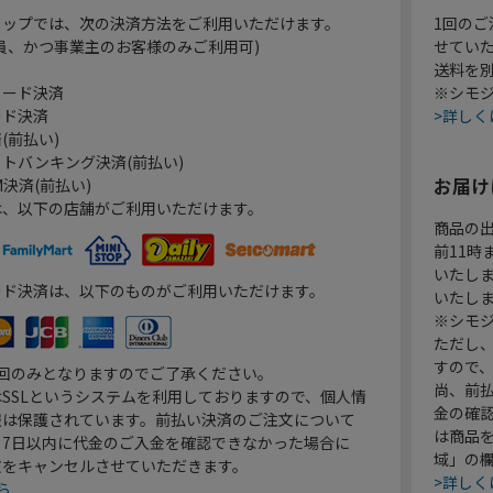
ョップでは、次の決済方法をご利用いただけます。
1回のご
員、かつ事業主のお客様のみご利用可)
せてい
送料を
カード決済
※シモジ
ード決済
>詳しく
(前払い)
トバンキング決済(前払い)
お届け
決済(前払い)
は、以下の店舗がご利用いただけます。
商品の
前11
いたし
ード決済は、以下のものがご利用いただけます。
いたし
※シモジ
ただし
すので
1回のみとなりますのでご了承ください。
尚、前
SSLというシステムを利用しておりますので、個人情
金の確
報は保護されています。前払い決済のご注文について
は商品
り7日以内に代金のご入金を確認できなかった場合に
域」の
文をキャンセルさせていただきます。
>詳しく
ら