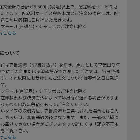
注文金額の合計が5,500円(税込)以上で、配送料をサービスさ
ただきます。配送料サービス金額未満のご注文の場合には、配
別途ご利用者様にご負担いただきます。
マモール(直送品)・シモラボのご注文は除く
はこちら
について
出荷は売掛決済（NP掛け払い）を除き、原則として営業日の午
時までにご入金または決済確認ができましたご注文は、当日発送
ます。それ以降にお受けしたご注文については翌営業日に発送
ます。
マモール(直送品)・シモラボのご注文は除く
、在庫状況及び決済方法によっては出荷が遅れる場合がありま
、なるべく日数に余裕をもってご注文ください。
払いタイプの決済方法、売掛決済をご選択された場合にはご入
認、あるいは、審査通過の後になります。また、一部の地域に
をお届けできない場合がございますので詳しくは「配送不可地
欄をご覧下さい。
はこちら