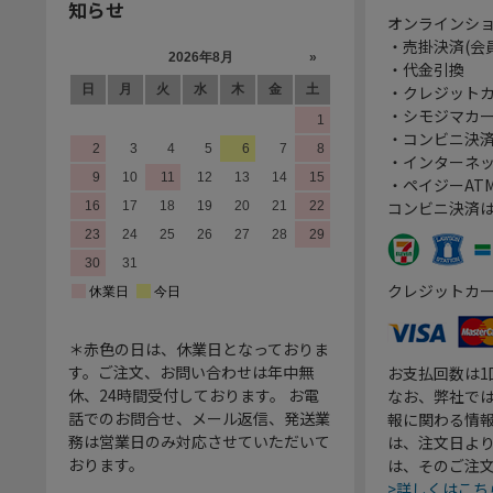
知らせ
オンラインシ
・売掛決済(会
・代金引換
・クレジット
・シモジマカ
・コンビニ決済
・インターネッ
・ペイジーATM
コンビニ決済
クレジットカ
＊赤色の日は、休業日となっておりま
す。ご注文、お問い合わせは年中無
お支払回数は
休、24時間受付しております。 お電
なお、弊社では
話でのお問合せ、メール返信、発送業
報に関わる情
務は営業日のみ対応させていただいて
は、注文日よ
おります。
は、そのご注
>詳しくはこち