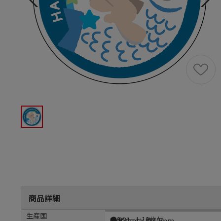
商品詳細
商品説明
メーカー品番
サイズ
生産国
●1シート10枚付
GY231
縦40mm×横40mm
日本