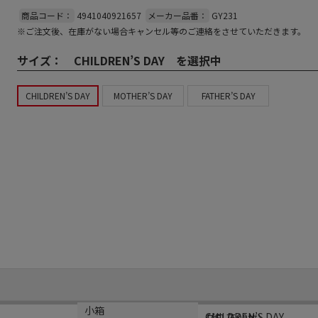
商品コード：
4941040921657
メーカー品番：
GY231
※ご注文後、在庫がない場合キャンセル等のご連絡をさせていただきます。
サイズ：
CHILDREN’S DAY を選択中
CHILDREN’S DAY
MOTHER’S DAY
FATHER’S DAY
規格
材質
小箱
CHILDREN’S DAY
グロス
1袋（500枚）