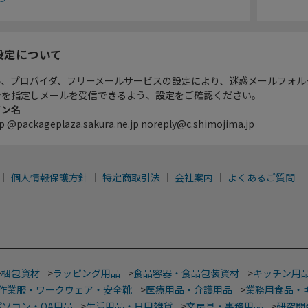
設定について
ル、プロバイダ、フリーメールサービスの設定により、迷惑メールフォル
ンを指定しメールを受信できるよう、設定をご確認ください。
イン名
p @packageplaza.sakura.ne.jp noreply@c.shimojima.jp
個人情報保護方針
特定商取引法
会社案内
よくあるご質問
>
梱包資材
>
ラッピング用品
>
食品容器・食品包装資材
>
キッチン用
作業服・ワークウェア・安全靴
>
医療用品・介護用品
>
業務用食品・
パソコン・OA用品
>
生活用品・日用雑貨
>
文房具・事務用品
>
研究開