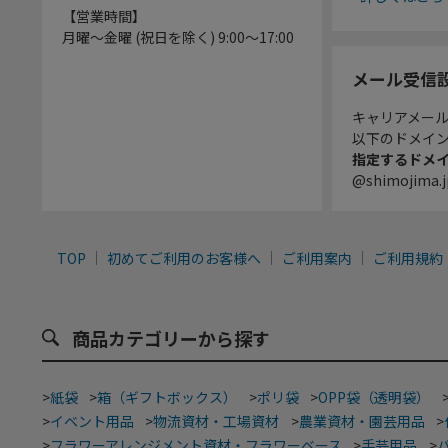
【営業時間】
月曜～金曜 (祝日を除く) 9:00～17:00
メール受信
キャリアメー
以下のドメイ
指定するドメ
@shimojima.j
TOP
初めてご利用のお客様へ
ご利用案内
ご利用規約
商品カテゴリーから探す
>
紙袋
>
箱（ギフトボックス）
>
ポリ袋
>
OPP袋（透明袋）
>
イベント用品
>
物流資材・工場資材
>
農業資材・園芸用品
>
>
フラワーアレンジメント資材・フラワーベース
>
手芸用品
>