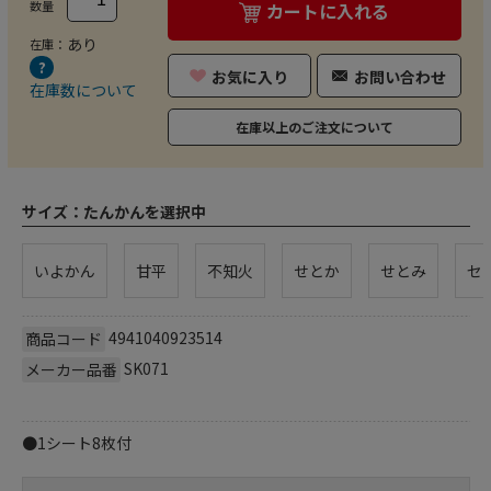
数量
カートに入れる
あり
在庫：
お気に入り
お問い合わせ
在庫数について
在庫以上のご注文について
サイズ：
たんかんを選択中
いよかん
甘平
不知火
せとか
せとみ
セ
4941040923514
商品コード
SK071
メーカー品番
●1シート8枚付