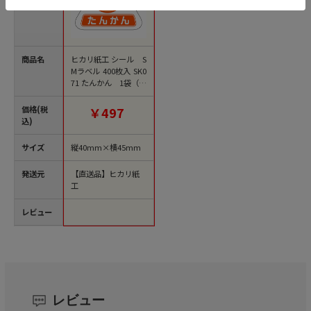
商品名
ヒカリ紙工 シール S
Mラベル 400枚入 SK0
71 たんかん 1袋（ご
注文単位1袋）【直送
品】
価格(税
￥497
込)
サイズ
縦40mm×横45mm
発送元
【直送品】ヒカリ紙
工
レビュー
レビュー