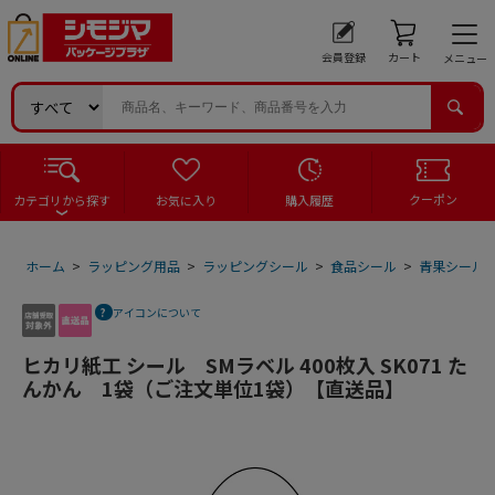
会員登録
カート
メニュー
クーポン
カテゴリから探す
お気に入り
購入履歴
ホーム
>
ラッピング用品
>
ラッピングシール
>
食品シール
>
青果シール
アイコンについて
ヒカリ紙工 シール SMラベル 400枚入 SK071 た
んかん 1袋（ご注文単位1袋）【直送品】