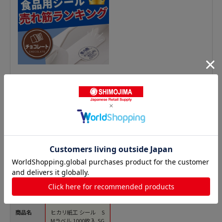
鮮魚シールの人気商品との比較
商品名
ヒカリ紙工 シール S
Mラベル 1000枚入 SG