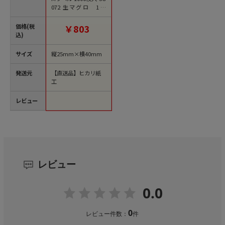
072 生マグロ 1袋
（ご注文単位1袋）
【直送品】
価格(税
￥803
込)
サイズ
縦25mm×横40mm
発送元
【直送品】ヒカリ紙
工
レビュー
レビュー
0.0
0
レビュー件数：
件