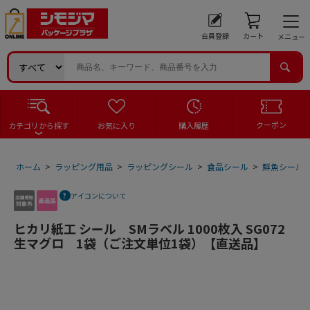
会員登録
カート
メニュー
クーポン
カテゴリから探す
お気に入り
購入履歴
ホーム
>
ラッピング用品
>
ラッピングシール
>
食品シール
>
鮮魚シール
アイコンについて
ヒカリ紙工 シール SMラベル 1000枚入 SG072
生マグロ 1袋（ご注文単位1袋）【直送品】