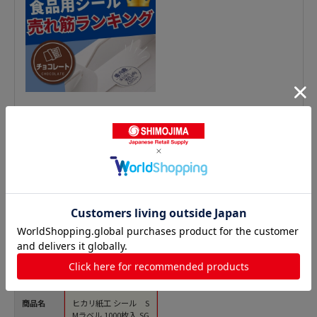
鮮魚シールの人気商品との比較
商品名
ヒカリ紙工 シール S
Mラベル 1000枚入 SG