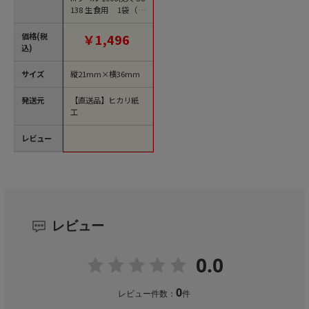
138 生食用 1袋（ご
注文単位1袋）【直送
品】
価格(税
￥1,496
込)
サイズ
縦21mm×横36mm
発送元
【直送品】ヒカリ紙
工
レビュー
レビュー
0.0
0
レビュー件数：
件