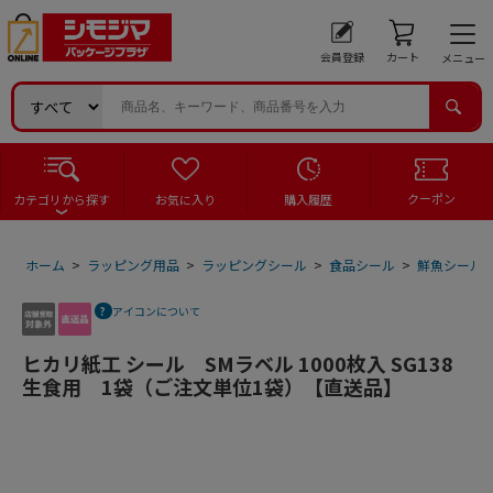
会員登録
カート
メニュー
クーポン
カテゴリから探す
お気に入り
購入履歴
ホーム
>
ラッピング用品
>
ラッピングシール
>
食品シール
>
鮮魚シール
アイコンについて
ヒカリ紙工 シール SMラベル 1000枚入 SG138
生食用 1袋（ご注文単位1袋）【直送品】