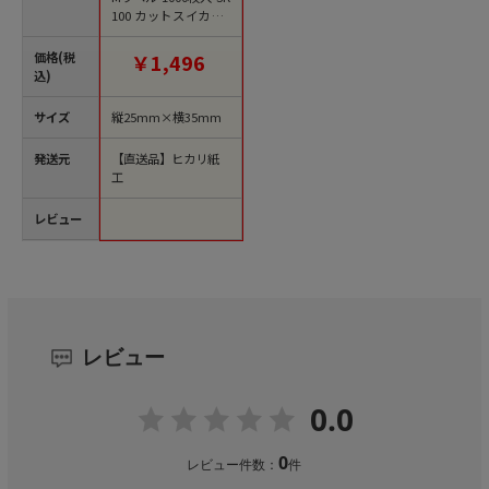
100 カットスイカ 1
袋（ご注文単位1袋）
【直送品】
価格(税
￥1,496
込)
サイズ
縦25mm×横35mm
発送元
【直送品】ヒカリ紙
工
レビュー
レビュー
0.0
0
レビュー件数：
件