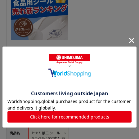
青果シールの人気商品との比較
商品名
ヒカリ紙工 シール S
Mラベル 1000枚入 SK