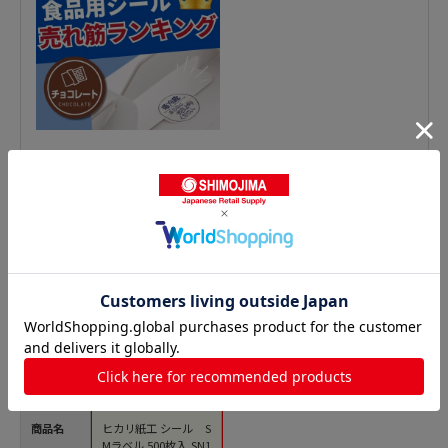
精肉シールの人気商品との比較
商品名
ヒカリ紙工 シール S
Mラベル 500枚入 SN1