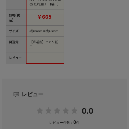
05 たれ漬け 1袋（ご
注文単位1袋）【直送
品】
価格(税
￥665
込)
サイズ
縦40mm×横40mm
発送元
【直送品】ヒカリ紙
工
レビュー
レビュー
0.0
0
レビュー件数：
件