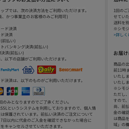
ョップでは、次の決済方法をご利用いただけます。
1回のご
員、かつ事業主のお客様のみご利用可)
せてい
送料を
カード決済
※シモジ
ード決済
>詳しく
(前払い)
トバンキング決済(前払い)
お届け
決済(前払い)
は、以下の店舗がご利用いただけます。
商品の
前11
いたし
ード決済は、以下のものがご利用いただけます。
いたし
※シモジ
ただし
すので
1回のみとなりますのでご了承ください。
尚、前
SSLというシステムを利用しておりますので、個人情
金の確
報は保護されています。前払い決済のご注文について
は商品
り7日以内に代金のご入金を確認できなかった場合に
域」の
文をキャンセルさせていただきます。