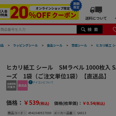
期間
限定
送料について
用品
>
ラッピングシール
>
食品シール
>
惣菜シール
>
ヒカリ紙工 シ
ヒカリ紙工 シール SMラベル 1000枚入 S
ーズ 1袋（ご注文単位1袋）【直送品】
アイコンについて
価格：
￥539
価格(枚単価)：
￥0.54
(税込)
(税込)
商品コード：
4941040927000
メーカー品番：
SA013