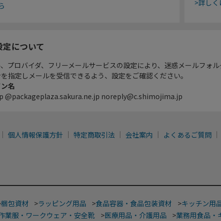
>詳しく
ら
設定について
ル、プロバイダ、フリーメールサービスの設定により、迷惑メールフォル
ンを指定しメールを受信できるよう、設定をご確認ください。
イン名
p @packageplaza.sakura.ne.jp noreply@c.shimojima.jp
個人情報保護方針
特定商取引法
会社案内
よくあるご質問
>
梱包資材
>
ラッピング用品
>
食品容器・食品包装資材
>
キッチン用
作業服・ワークウェア・安全靴
>
医療用品・介護用品
>
業務用食品・