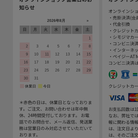
知らせ
オンラインシ
・売掛決済(会
・代金引換
・クレジット
・シモジマカ
・コンビニ決済
・インターネッ
・ペイジーATM
コンビニ決済
クレジットカ
＊赤色の日は、休業日となっておりま
す。ご注文、お問い合わせは年中無
お支払回数は
休、24時間受付しております。 お電
なお、弊社では
話でのお問合せ、メール返信、発送業
報に関わる情
務は営業日のみ対応させていただいて
は、注文日よ
おります。
は、そのご注