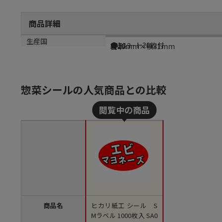
商品詳細
商品説明
メーカー品番
サイズ
生産国
●1シート20枚付
SA013
縦19mm×横31mm
日本
惣菜シールの人気商品との比較
商品名
ヒカリ紙工 シール S
Mラベル 1000枚入 SA0