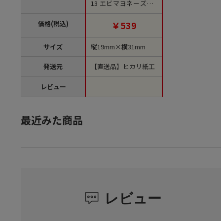
13 エビマヨネーズ 1
袋（ご注文単位1袋）
【直送品】
価格(税込)
￥539
サイズ
縦19mm×横31mm
発送元
【直送品】ヒカリ紙工
レビュー
最近みた商品
レビュー