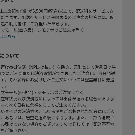
注文金額の合計が5,500円(税込)以上で、配送料をサービスさ
ただきます。配送料サービス金額未満のご注文の場合には、配
別途ご利用者様にご負担いただきます。
マモール(直送品)・シモラボのご注文は除く
はこちら
について
出荷は売掛決済（NP掛け払い）を除き、原則として営業日の午
時までにご入金または決済確認ができましたご注文は、当日発送
ます。それ以降にお受けしたご注文については翌営業日に発送
ます。
マモール(直送品)・シモラボのご注文は除く
、在庫状況及び決済方法によっては出荷が遅れる場合がありま
、なるべく日数に余裕をもってご注文ください。
払いタイプの決済方法、売掛決済をご選択された場合にはご入
認、あるいは、審査通過の後になります。また、一部の地域に
をお届けできない場合がございますので詳しくは「配送不可地
欄をご覧下さい。