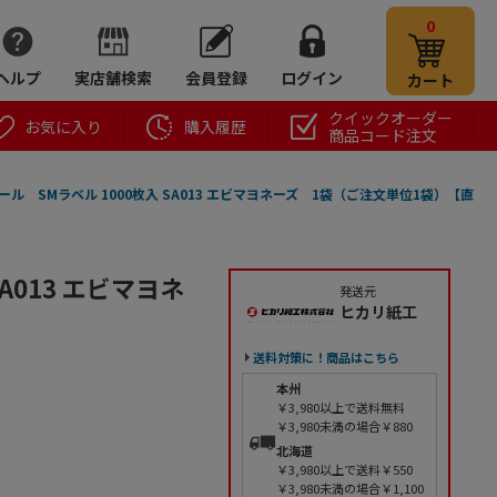
0
ヘルプ
実店舗検索
会員登録
ログイン
カート
クイックオーダー
お気に入り
購入履歴
商品コード注文
ール SMラベル 1000枚入 SA013 エビマヨネーズ 1袋（ご注文単位1袋）【直
A013 エビマヨネ
発送元
ヒカリ紙工
送料対策に！商品はこちら
本州
￥3,980以上で送料無料
￥3,980未満の場合￥880
北海道
￥3,980以上で送料￥550
￥3,980未満の場合￥1,100