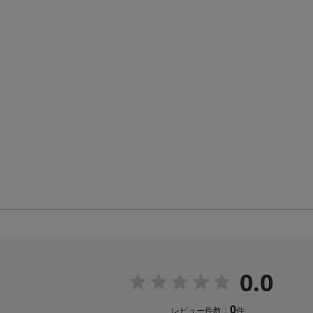
0.0
0
レビュー件数：
件