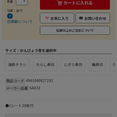
数量
カートに入れる
あり
在庫：
お気に入り
お問い合わせ
在庫数について
在庫以上のご注文について
サイズ：
かんぴょう巻を選択中
海鮮チラシ
ちらし寿司
にぎり寿司
鯖寿司
た
4941040927192
商品コード
SA033
メーカー品番
●1シート20枚付