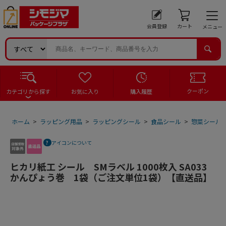
会員登録
カート
メニュー
クーポン
カテゴリから探す
お気に入り
購入履歴
ホーム
>
ラッピング用品
>
ラッピングシール
>
食品シール
>
惣菜シール
アイコンについて
ヒカリ紙工 シール SMラベル 1000枚入 SA033
かんぴょう巻 1袋（ご注文単位1袋）【直送品】