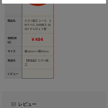
商品名
ヒカリ紙工 シール S
Mラベル 1000枚入 SA
033 かんぴょう巻 1
袋（ご注文単位1袋）
【直送品】
価格(税
￥484
込)
サイズ
縦16mm×横30mm
発送元
【直送品】ヒカリ紙
工
レビュー
レビュー