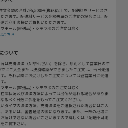
注文金額の合計が5,500円(税込)以上で、配送料をサービスさ
ただきます。配送料サービス金額未満のご注文の場合には、配
別途ご利用者様にご負担いただきます。
マモール(直送品)・シモラボのご注文は除く
はこちら
について
出荷は売掛決済（NP掛け払い）を除き、原則として営業日の午
時までにご入金または決済確認ができましたご注文は、当日発送
ます。それ以降にお受けしたご注文については翌営業日に発送
ます。
マモール(直送品)・シモラボのご注文は除く
、在庫状況及び決済方法によっては出荷が遅れる場合がありま
、なるべく日数に余裕をもってご注文ください。
払いタイプの決済方法、売掛決済をご選択された場合にはご入
認、あるいは、審査通過の後になります。また、一部の地域に
をお届けできない場合がございますので詳しくは「配送不可地
欄をご覧下さい。