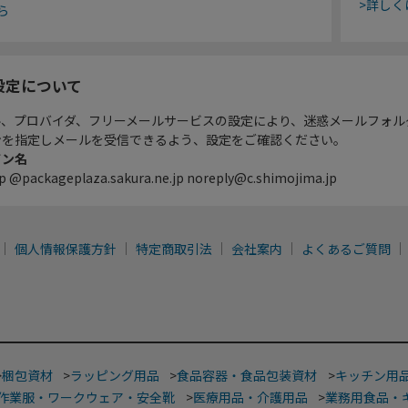
>詳しく
ら
設定について
ル、プロバイダ、フリーメールサービスの設定により、迷惑メールフォル
ンを指定しメールを受信できるよう、設定をご確認ください。
イン名
p @packageplaza.sakura.ne.jp noreply@c.shimojima.jp
個人情報保護方針
特定商取引法
会社案内
よくあるご質問
>
梱包資材
>
ラッピング用品
>
食品容器・食品包装資材
>
キッチン用
作業服・ワークウェア・安全靴
>
医療用品・介護用品
>
業務用食品・