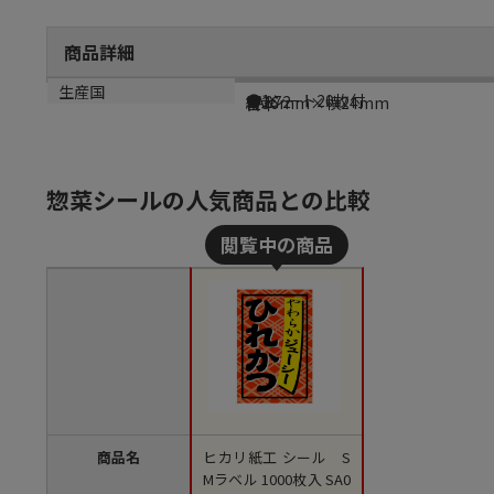
商品詳細
商品説明
メーカー品番
サイズ
生産国
●1シート20枚付
SA072
縦36mm×横24mm
日本
惣菜シールの人気商品との比較
商品名
ヒカリ紙工 シール S
Mラベル 1000枚入 SA0