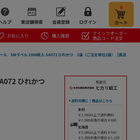
0
ヘルプ
実店舗検索
会員登録
ログイン
カート
クイックオーダー
お気に入り
購入履歴
商品コード注文
ール SMラベル 1000枚入 SA072 ひれかつ 1袋（ご注文単位1袋）【直送
SA072 ひれかつ
発送元
ヒカリ紙工
送料対策に！商品はこちら
本州
￥3,980以上で送料無料
￥3,980未満の場合￥880
北海道
￥3,980以上で送料￥550
￥3,980未満の場合￥1,100