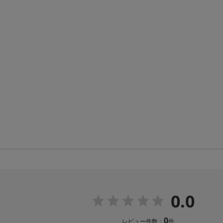
0.0
0
レビュー件数：
件