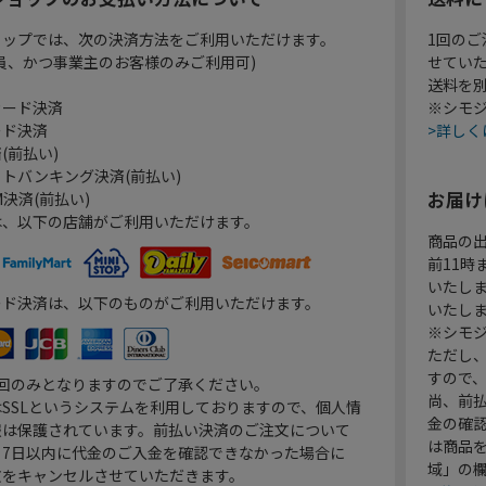
ョップでは、次の決済方法をご利用いただけます。
1回のご
員、かつ事業主のお客様のみご利用可)
せてい
送料を
カード決済
※シモジ
ード決済
>詳しく
(前払い)
トバンキング決済(前払い)
お届け
決済(前払い)
は、以下の店舗がご利用いただけます。
商品の
前11
いたし
ード決済は、以下のものがご利用いただけます。
いたし
※シモジ
ただし
すので
1回のみとなりますのでご了承ください。
尚、前
SSLというシステムを利用しておりますので、個人情
金の確
報は保護されています。前払い決済のご注文について
は商品
り7日以内に代金のご入金を確認できなかった場合に
域」の
文をキャンセルさせていただきます。