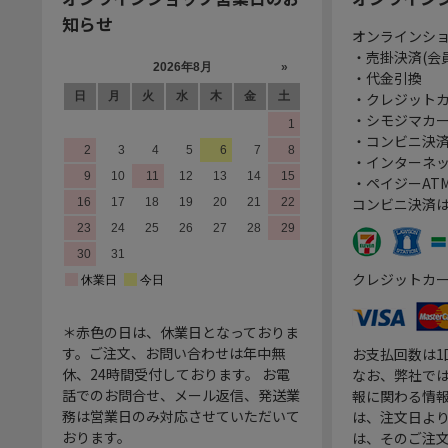
知らせ
オンラインシ
・売掛決済(会
・代金引換
・クレジット
・シモジマカ
・コンビニ決済
・インターネッ
・ペイジーATM
コンビニ決済
クレジットカ
＊赤色の日は、休業日となっておりま
す。ご注文、お問い合わせは年中無
お支払回数は
休、24時間受付しております。 お電
なお、弊社では
話でのお問合せ、メール返信、発送業
報に関わる情
務は営業日のみ対応させていただいて
は、注文日よ
おります。
は、そのご注