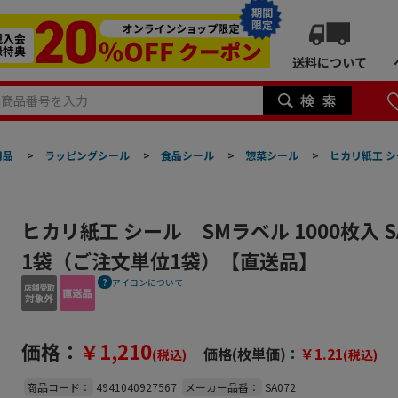
期間
限定
送料について
用品
>
ラッピングシール
>
食品シール
>
惣菜シール
>
ヒカリ紙工 シ
ヒカリ紙工 シール SMラベル 1000枚入 
1袋（ご注文単位1袋）【直送品】
アイコンについて
価格：
￥1,210
価格(枚単価)：
￥1.21
(税込)
(税込)
商品コード：
4941040927567
メーカー品番：
SA072