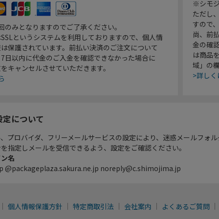
※シモジ
ただし
すので
1回のみとなりますのでご了承ください。
尚、前
SSLというシステムを利用しておりますので、個人情
金の確
報は保護されています。前払い決済のご注文について
は商品
り7日以内に代金のご入金を確認できなかった場合に
域」の
文をキャンセルさせていただきます。
>詳しく
ら
設定について
ル、プロバイダ、フリーメールサービスの設定により、迷惑メールフォル
ンを指定しメールを受信できるよう、設定をご確認ください。
イン名
p @packageplaza.sakura.ne.jp noreply@c.shimojima.jp
個人情報保護方針
特定商取引法
会社案内
よくあるご質問