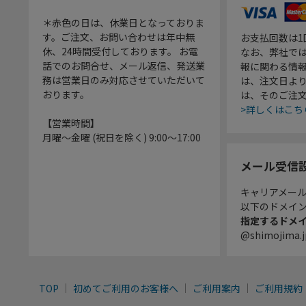
＊赤色の日は、休業日となっておりま
す。ご注文、お問い合わせは年中無
お支払回数は
休、24時間受付しております。 お電
なお、弊社では
話でのお問合せ、メール返信、発送業
報に関わる情
務は営業日のみ対応させていただいて
は、注文日よ
おります。
は、そのご注
>詳しくはこち
【営業時間】
月曜～金曜 (祝日を除く) 9:00～17:00
メール受信
キャリアメー
以下のドメイ
指定するドメ
@shimojima.j
TOP
初めてご利用のお客様へ
ご利用案内
ご利用規約