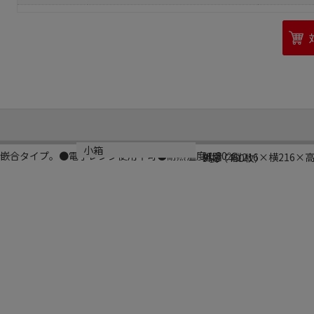
シリーズ名
サイズ
小箱
外嵌合タイプ。●電子レンジ使用不可●耐熱温度：80℃
祗園
外寸：縦216×横216×高
9袋（450枚）