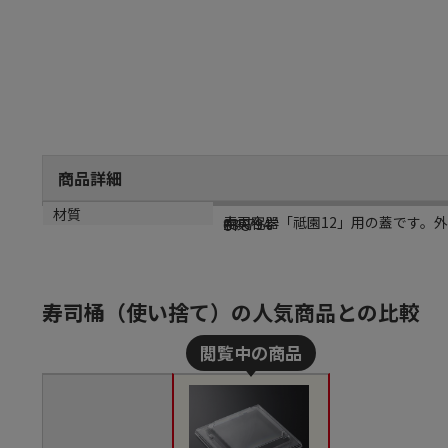
商品詳細
商品説明
メーカー名
メーカー品番
材質
寿司容器「祗園12」用の蓋です。
中央化学
137794
OPS
寿司桶（使い捨て）の人気商品との比較