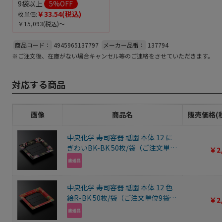
9袋以上
5
%OFF
￥33.54
(税込)
枚単価:
￥15,093
(税込)～
商品コード：
4945965137797
メーカー品番：
137794
※ご注文後、在庫がない場合キャンセル等のご連絡をさせていただきます。
対応する商品
画像
商品名
販売価格(
中央化学 寿司容器 祗園 本体 12 に
ぎわいBK-BK 50枚/袋（ご注文単位
￥2
9袋）【直送品】
中央化学 寿司容器 祗園 本体 12 色
絵R-BK 50枚/袋（ご注文単位9袋）
￥2
【直送品】