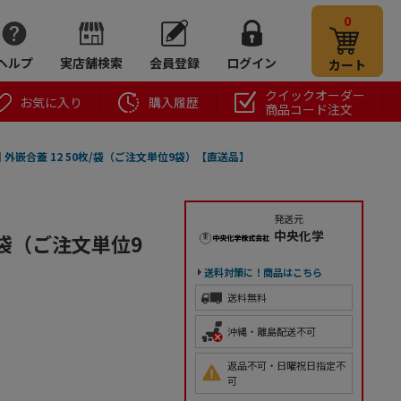
0
ヘルプ
実店舗検索
会員登録
ログイン
カート
クイックオーダー
お気に入り
購入履歴
商品コード注文
 外嵌合蓋 12 50枚/袋（ご注文単位9袋）【直送品】
発送元
中央化学
/袋（ご注文単位9
送料対策に！商品はこちら
送料無料
沖縄・離島配送不可
返品不可・日曜祝日指定不
可