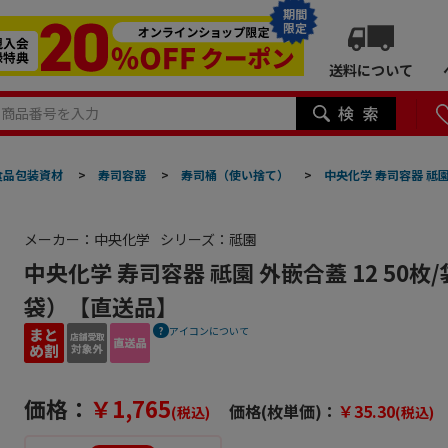
期間
限定
送料について
食品包装資材
>
寿司容器
>
寿司桶（使い捨て）
>
中央化学 寿司容器 祗園
メーカー：中央化学
シリーズ：祗園
中央化学 寿司容器 祗園 外嵌合蓋 12 50枚
袋）【直送品】
アイコンについて
価格：
￥1,765
価格(枚単価)：
￥35.30
(税込)
(税込)