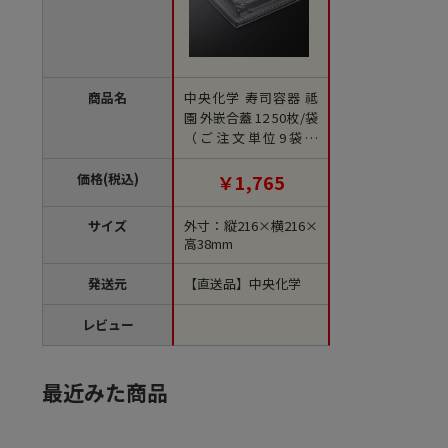
商品名
中央化学 寿司容器 祗
園 外嵌合蓋 12 50枚/袋
（ご注文単位9袋）
【直送品】
価格(税込)
￥1,765
サイズ
外寸：縦216×横216×
高38mm
発送元
【直送品】中央化学
レビュー
最近みた商品