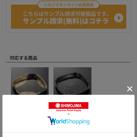
対応する商品
中央化学 寿司容器 角桶 本体
中央化学 寿司容器 角桶 本体
40 金砂目-BK 10枚/袋（ご注
40 黒金箔-BK 10枚/袋（ご注
文単位10袋）【直送品】
文単位10袋）【直送品】