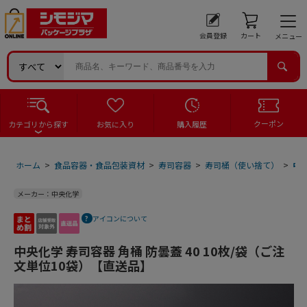
会員登録
カート
メニュー
クーポン
カテゴリから探す
お気に入り
購入履歴
ホーム
>
食品容器・食品包装資材
>
寿司容器
>
寿司桶（使い捨て）
>
中央
メーカー：中央化学
アイコンについて
中央化学 寿司容器 角桶 防曇蓋 40 10枚/袋（ご注
文単位10袋）【直送品】