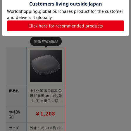
寿司桶（使い捨て）の人気商品との比較
商品名
中央化学 寿司容器 角
桶 防曇蓋 40 10枚/袋
（ご注文単位10袋）
【直送品】
価格(税
￥1,208
込)
サイズ
外寸：縦321×横321