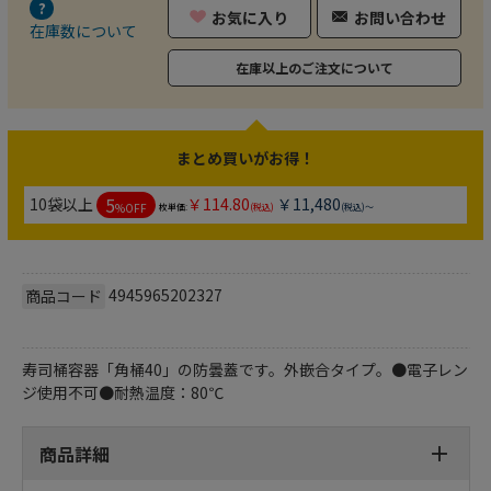
お気に入り
お問い合わせ
在庫数について
在庫以上のご注文について
まとめ買いがお得！
5
10袋以上
￥114.80
￥11,480
%OFF
枚単価:
(税込)
(税込)～
4945965202327
商品コード
寿司桶容器「角桶40」の防曇蓋です。外嵌合タイプ。●電子レン
ジ使用不可●耐熱温度：80℃
商品詳細