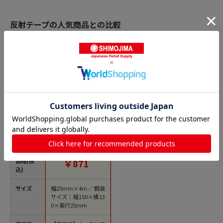
反射テープの人気商品との比較
商品名
ホースケアプロダク
ツ 蛍光テープ 25mm
×4m グリーン LT2
1個（ご注文単位100
個）【直送品】
価格(税
￥871
込)
サイズ
幅25mm×4m／個装
サイズ：縦150×横13
0×奥行25mm