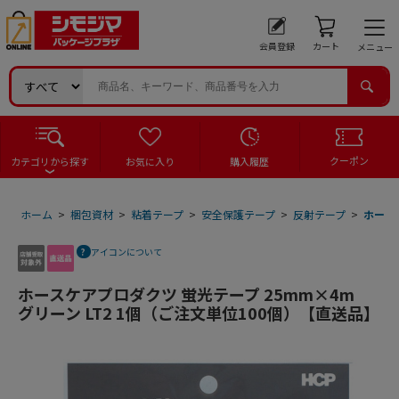
会員登録
カート
メニュー
クーポン
カテゴリから探す
お気に入り
購入履歴
ホーム
>
梱包資材
>
粘着テープ
>
安全保護テープ
>
反射テープ
>
ホース
アイコンについて
ホースケアプロダクツ 蛍光テープ 25mm×4m
グリーン LT2 1個（ご注文単位100個）【直送品】