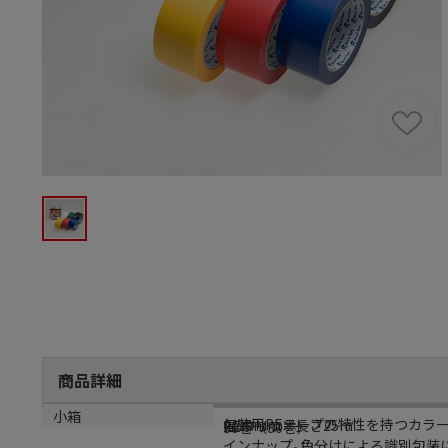
商品詳細
商品説明
サイズ
材質
小箱
包装用PEテープの特性を持つカラ
幅50mm×長さ25m
PEワリフ
30巻（30巻）
インナップ｡色分けによる識別包装