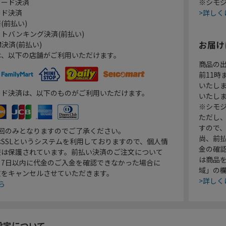
カード決済
※シモジ
ード決済
>詳しく
(前払い)
トバンキング決済(前払い)
お届け
決済(前払い)
は、以下の店舗がご利用いただけます。
商品の
前11
いたし
ード決済は、以下のものがご利用いただけます。
いたし
※シモジ
ただし
すので
1回のみとなりますのでご了承ください。
尚、前
SSLというシステムを利用しておりますので、個人情
金の確
報は保護されています。前払い決済のご注文について
は商品
り7日以内に代金のご入金を確認できなかった場合に
域」の
文をキャンセルさせていただきます。
>詳しく
ら
設定について