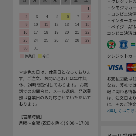
・クレジット
・シモジマカ
・コンビニ決済
・インターネッ
・ペイジーATM
コンビニ決済
クレジットカ
＊赤色の日は、休業日となっておりま
す。ご注文、お問い合わせは年中無
お支払回数は
休、24時間受付しております。 お電
なお、弊社では
話でのお問合せ、メール返信、発送業
報に関わる情
務は営業日のみ対応させていただいて
は、注文日よ
おります。
は、そのご注
>詳しくはこち
【営業時間】
月曜～金曜 (祝日を除く) 9:00～17:00
メール受信