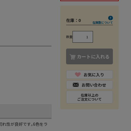
在庫：
0
在庫数について
数量
カートに入れる
お気に入り
お問い合わせ
在庫以上の
ご注文について
切れ性が良好です｡6色をラ