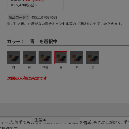
￥15,420
(税込)～
商品コード：
4951107067068
※ご注文後、在庫がない場合キャンセル等のご連絡をさせていただきます。
カラー：
青 を選択中
白
黄
緑色
青
赤
黒
次回の入荷は未定です
カラー
生産国
ーテープ｡薄手でもしっかり梱包できる強粘着タイプ｡巻き戻しが軽く､手
青
日本
に最適です｡