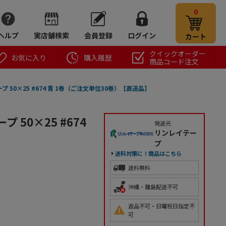
0
ヘルプ
実店舗検索
会員登録
ログイン
カート
クイックオーダー
お気に入り
購入履歴
商品コード注文
 50×25 #674 青 1巻（ご注文単位30巻）【直送品】
 50×25 #674
発送元
リンレイテー
プ
送料対策に！商品はこちら
送料無料
沖縄・離島配送不可
返品不可・日曜祝日指定不
可