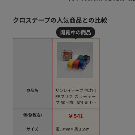
クロステープの人気商品との比較
商品名
リンレイテープ 包装用
PEワリフ カラーテー
プ 50×25 #674 青 1巻
（ご注文単位30巻）
【直送品】
価格(税込)
￥541
サイズ
幅50mm×長さ25m