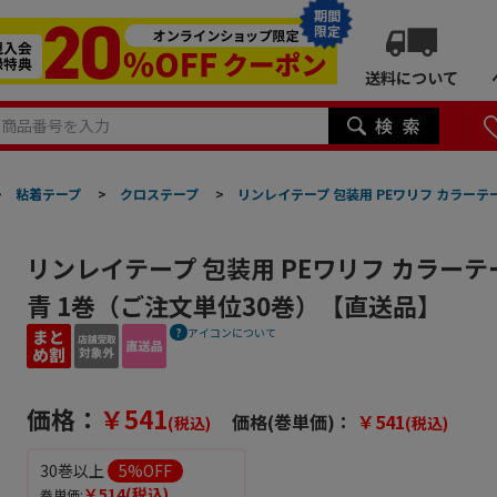
期間
限定
送料について
>
粘着テープ
>
クロステープ
>
リンレイテープ 包装用 PEワリフ カラーテープ
リンレイテープ 包装用 PEワリフ カラーテープ
青 1巻（ご注文単位30巻）【直送品】
アイコンについて
価格：
￥541
価格(巻単価)：
￥541
(税込)
(税込)
30巻以上
5
%OFF
￥514
(税込)
巻単価: