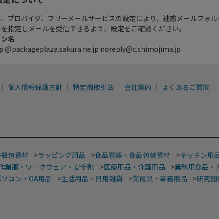
ル、プロバイダ、フリーメールサービスの設定により、迷惑メールフォル
ンを指定しメールを受信できるよう、設定をご確認ください。
イン名
p @packageplaza.sakura.ne.jp noreply@c.shimojima.jp
個人情報保護方針
特定商取引法
会社案内
よくあるご質問
>
梱包資材
>
ラッピング用品
>
食品容器・食品包装資材
>
キッチン用
作業服・ワークウェア・安全靴
>
医療用品・介護用品
>
業務用食品・
パソコン・OA用品
>
生活用品・日用雑貨
>
文房具・事務用品
>
研究開