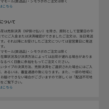
マモール(直送品)・シモラボのご注文は除く
はこちら
について
出荷は売掛決済（NP掛け払い）を除き、原則として営業日の午
時までにご入金または決済確認ができましたご注文は、当日発送
ます。それ以降にお受けしたご注文については翌営業日に発送
ます。
マモール(直送品)・シモラボのご注文は除く
、在庫状況及び決済方法によっては出荷が遅れる場合がありま
、なるべく日数に余裕をもってご注文ください。
払いタイプの決済方法、売掛決済をご選択された場合にはご入
認、あるいは、審査通過の後になります。また、一部の地域に
をお届けできない場合がございますので詳しくは「配送不可地
欄をご覧下さい。
はこちら