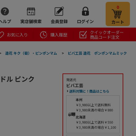
0
ヘルプ
実店舗検索
会員登録
ログイン
カート
クイックオーダー
お気に入り
購入履歴
商品コード注文
>
造花 キク（菊）・ピンポンマム
>
ビバ工芸 造花 ポンポンマムミック
ドル ピンク
発送元
ビバ工芸
送料対策に！商品はこちら
本州
￥3,980以上で送料無料
￥3,980未満の場合￥880
北海道
￥3,980以上で送料￥550
￥3,980未満の場合￥1,100