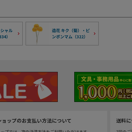
ィシャル
造花 キク（菊）・ピ
334
）
ンポンマム（
322
）
ショップのお支払い方法について
送料に
ョップでは、次の決済方法をご利用いただけます。
1回のご