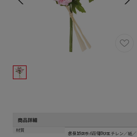
商品詳細
サイズ
材質
全長19cm／花径3cm
ポリエステル／ポリエチレン／紙／