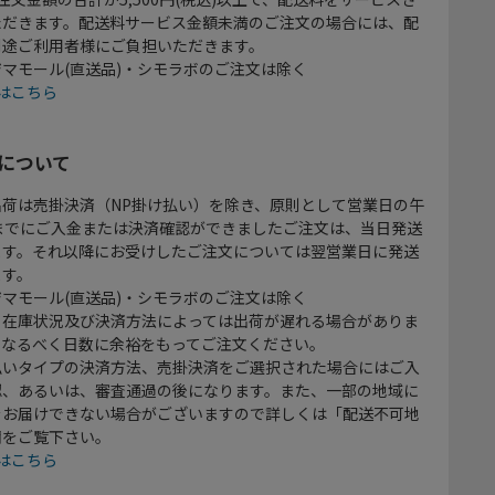
ただきます。配送料サービス金額未満のご注文の場合には、配
別途ご利用者様にご負担いただきます。
マモール(直送品)・シモラボのご注文は除く
はこちら
について
出荷は売掛決済（NP掛け払い）を除き、原則として営業日の午
時までにご入金または決済確認ができましたご注文は、当日発送
ます。それ以降にお受けしたご注文については翌営業日に発送
ます。
マモール(直送品)・シモラボのご注文は除く
、在庫状況及び決済方法によっては出荷が遅れる場合がありま
、なるべく日数に余裕をもってご注文ください。
払いタイプの決済方法、売掛決済をご選択された場合にはご入
認、あるいは、審査通過の後になります。また、一部の地域に
をお届けできない場合がございますので詳しくは「配送不可地
欄をご覧下さい。
はこちら