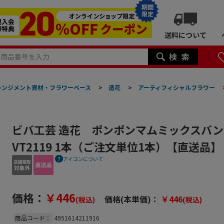
期間
限定
送料について
レンジメント資材・フラワーベース
>
造花
>
アーティフィシャルフラワー
ビバ工芸 造花 ポンポンマムミックスバン
VT2119 1本（ご注文単位1本）【直送品】
アイコンについて
価格：
￥446
価格(本単価)：
￥446
(税込)
(税込)
商品コード：
4951614211916