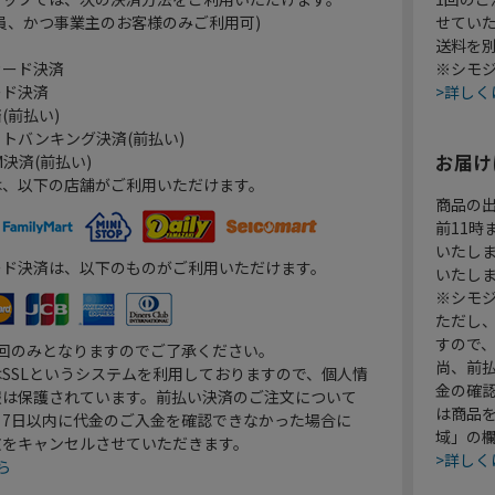
員、かつ事業主のお客様のみご利用可)
せてい
送料を
カード決済
※シモジ
ード決済
>詳しく
(前払い)
トバンキング決済(前払い)
お届け
決済(前払い)
は、以下の店舗がご利用いただけます。
商品の
前11
いたし
ード決済は、以下のものがご利用いただけます。
いたし
※シモジ
ただし
すので
1回のみとなりますのでご了承ください。
尚、前
SSLというシステムを利用しておりますので、個人情
金の確
報は保護されています。前払い決済のご注文について
は商品
り7日以内に代金のご入金を確認できなかった場合に
域」の
文をキャンセルさせていただきます。
>詳しく
ら