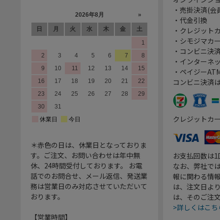
・売掛決済(会
・代金引換
・クレジット
・シモジマカ
・コンビニ決済
・インターネッ
・ペイジーATM
コンビニ決済
クレジットカ
＊赤色の日は、休業日となっておりま
す。ご注文、お問い合わせは年中無
お支払回数は
休、24時間受付しております。 お電
なお、弊社では
話でのお問合せ、メール返信、発送業
報に関わる情
務は営業日のみ対応させていただいて
は、注文日よ
おります。
は、そのご注
>詳しくはこち
【営業時間】