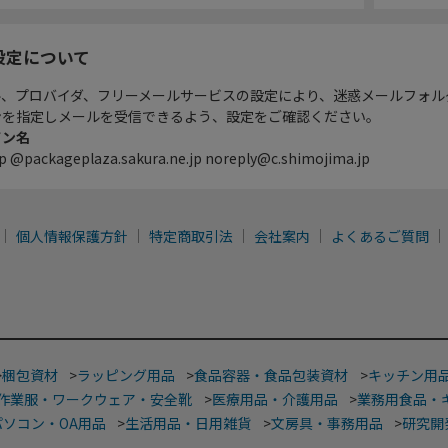
設定について
ル、プロバイダ、フリーメールサービスの設定により、迷惑メールフォル
ンを指定しメールを受信できるよう、設定をご確認ください。
イン名
p @packageplaza.sakura.ne.jp noreply@c.shimojima.jp
個人情報保護方針
特定商取引法
会社案内
よくあるご質問
>
梱包資材
>
ラッピング用品
>
食品容器・食品包装資材
>
キッチン用
作業服・ワークウェア・安全靴
>
医療用品・介護用品
>
業務用食品・
パソコン・OA用品
>
生活用品・日用雑貨
>
文房具・事務用品
>
研究開