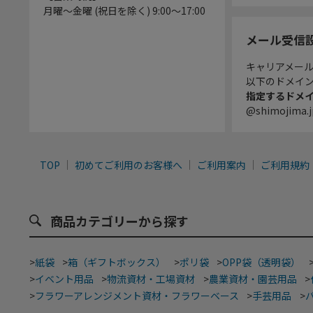
月曜～金曜 (祝日を除く) 9:00～17:00
メール受信
キャリアメー
以下のドメイ
指定するドメ
@shimojima.j
TOP
初めてご利用のお客様へ
ご利用案内
ご利用規約
商品カテゴリーから探す
>
紙袋
>
箱（ギフトボックス）
>
ポリ袋
>
OPP袋（透明袋）
>
イベント用品
>
物流資材・工場資材
>
農業資材・園芸用品
>
>
フラワーアレンジメント資材・フラワーベース
>
手芸用品
>