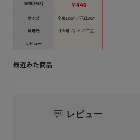
【直送品】
価格(税込)
￥446
サイズ
全長19cm／花径3cm
発送元
【直送品】ビバ工芸
レビュー
最近みた商品
レビュー