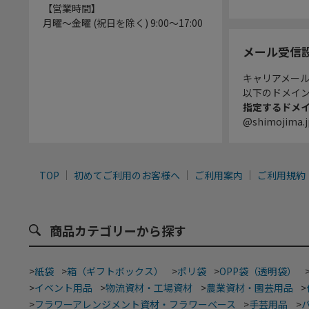
【営業時間】
月曜～金曜 (祝日を除く) 9:00～17:00
メール受信
キャリアメー
以下のドメイ
指定するドメ
@shimojima.j
TOP
初めてご利用のお客様へ
ご利用案内
ご利用規約
商品カテゴリーから探す
>
紙袋
>
箱（ギフトボックス）
>
ポリ袋
>
OPP袋（透明袋）
>
イベント用品
>
物流資材・工場資材
>
農業資材・園芸用品
>
>
フラワーアレンジメント資材・フラワーベース
>
手芸用品
>