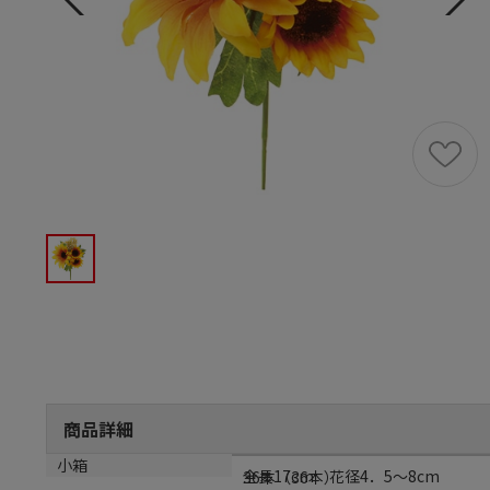
商品詳細
サイズ
小箱
全長17cm 花径4．5～8cm
36本（36本）