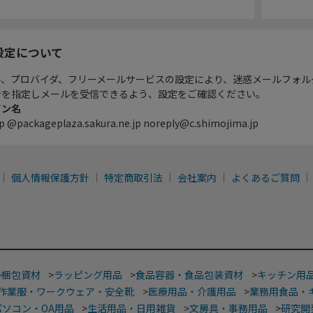
設定について
ル、プロバイダ、フリーメールサービスの設定により、迷惑メールフォル
ンを指定しメールを受信できるよう、設定をご確認ください。
イン名
p @packageplaza.sakura.ne.jp noreply@c.shimojima.jp
個人情報保護方針
特定商取引法
会社案内
よくあるご質問
>
梱包資材
>
ラッピング用品
>
食品容器・食品包装資材
>
キッチン用
作業服・ワークウェア・安全靴
>
医療用品・介護用品
>
業務用食品・
パソコン・OA用品
>
生活用品・日用雑貨
>
文房具・事務用品
>
研究開