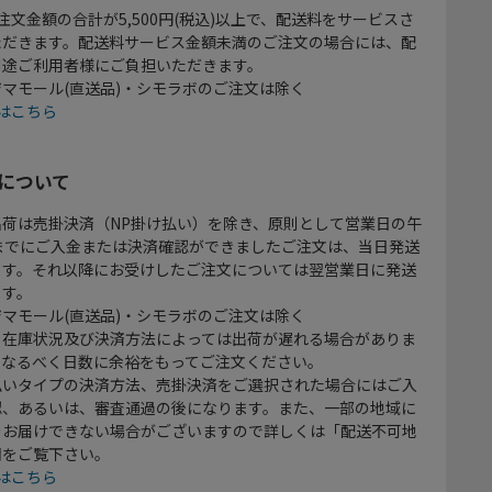
注文金額の合計が5,500円(税込)以上で、配送料をサービスさ
ただきます。配送料サービス金額未満のご注文の場合には、配
別途ご利用者様にご負担いただきます。
マモール(直送品)・シモラボのご注文は除く
はこちら
について
出荷は売掛決済（NP掛け払い）を除き、原則として営業日の午
時までにご入金または決済確認ができましたご注文は、当日発送
ます。それ以降にお受けしたご注文については翌営業日に発送
ます。
マモール(直送品)・シモラボのご注文は除く
、在庫状況及び決済方法によっては出荷が遅れる場合がありま
、なるべく日数に余裕をもってご注文ください。
払いタイプの決済方法、売掛決済をご選択された場合にはご入
認、あるいは、審査通過の後になります。また、一部の地域に
をお届けできない場合がございますので詳しくは「配送不可地
欄をご覧下さい。
はこちら