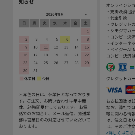
知らせ
オンラインシ
・売掛決済(会
・代金引換
・クレジット
・シモジマカ
・コンビニ決済
・インターネッ
・ペイジーATM
コンビニ決済
クレジットカ
＊赤色の日は、休業日となっておりま
す。ご注文、お問い合わせは年中無
お支払回数は
休、24時間受付しております。 お電
なお、弊社では
話でのお問合せ、メール返信、発送業
報に関わる情
務は営業日のみ対応させていただいて
は、注文日よ
おります。
は、そのご注
>詳しくはこち