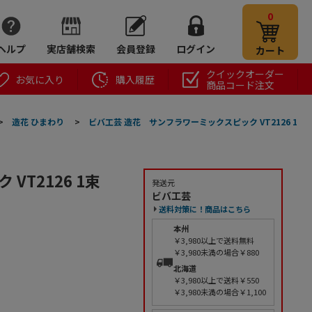
0
ヘルプ
実店舗検索
会員登録
ログイン
カート
クイックオーダー
お気に入り
購入履歴
商品コード注文
>
造花 ひまわり
>
ビバ工芸 造花 サンフラワーミックスピック VT2126 1
T2126 1束
発送元
ビバ工芸
送料対策に！商品はこちら
本州
￥3,980以上で送料無料
￥3,980未満の場合￥880
北海道
￥3,980以上で送料￥550
￥3,980未満の場合￥1,100