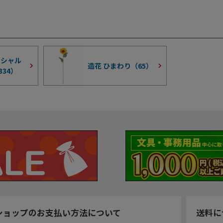
ィシャル
造花 ひまわり（
65
）
334
）
ショップのお支払い方法について
送料に