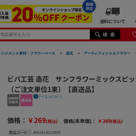
期間
限定
送料について
レンジメント資材・フラワーベース
>
造花
>
アーティフィシャルフラワー
ビバ工芸 造花 サンフラワーミックスピック V
（ご注文単位1束）【直送品】
アイコンについて
価格：
￥269
価格(本単価)：
￥269
(税込)
(税込)
商品コード：
4951614212609