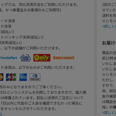
ョップでは、次の決済方法をご利用いただけます。
1回のご
員、かつ事業主のお客様のみご利用可)
せてい
送料を
カード決済
※シモジ
ード決済
>詳しく
(前払い)
トバンキング決済(前払い)
お届け
決済(前払い)
は、以下の店舗がご利用いただけます。
商品の
前11
いたし
ード決済は、以下のものがご利用いただけます。
いたし
※シモジ
ただし
すので
1回のみとなりますのでご了承ください。
尚、前
SSLというシステムを利用しておりますので、個人情
金の確
報は保護されています。前払い決済のご注文について
は商品
り7日以内に代金のご入金を確認できなかった場合に
域」の
文をキャンセルさせていただきます。
>詳しく
ら