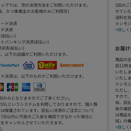
ョップでは、次の決済方法をご利用いただけます。
1回のご
員、かつ事業主のお客様のみご利用可)
せてい
送料を
カード決済
※シモジ
ード決済
>詳しく
(前払い)
トバンキング決済(前払い)
お届け
決済(前払い)
は、以下の店舗がご利用いただけます。
商品の
前11
いたし
ード決済は、以下のものがご利用いただけます。
いたし
※シモジ
ただし
すので
1回のみとなりますのでご了承ください。
尚、前
SSLというシステムを利用しておりますので、個人情
金の確
報は保護されています。前払い決済のご注文について
は商品
り7日以内に代金のご入金を確認できなかった場合に
域」の
文をキャンセルさせていただきます。
>詳しく
ら