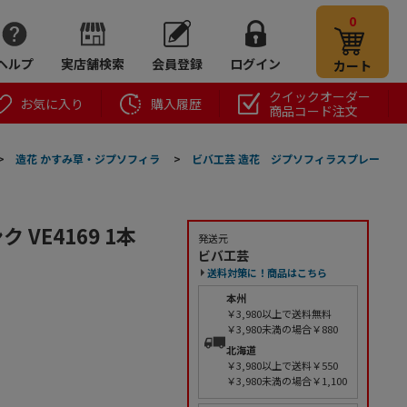
0
ヘルプ
実店舗検索
会員登録
ログイン
カート
クイックオーダー
お気に入り
購入履歴
商品コード注文
>
造花 かすみ草・ジプソフィラ
>
ビバ工芸 造花 ジプソフィラスプレー
VE4169 1本
発送元
ビバ工芸
送料対策に！商品はこちら
本州
￥3,980以上で送料無料
￥3,980未満の場合￥880
北海道
￥3,980以上で送料￥550
￥3,980未満の場合￥1,100