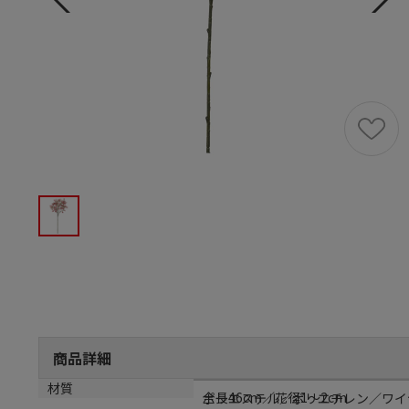
商品詳細
サイズ
材質
全長46cm／花径1～2cm
ポリエステル／ポリエチレン／ワイ