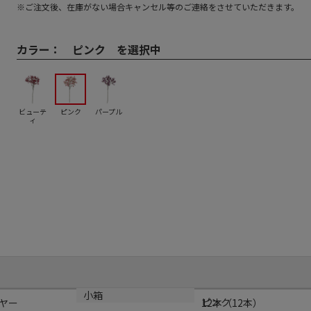
※ご注文後、在庫がない場合キャンセル等のご連絡をさせていただきます。
カラー：
ピンク を選択中
ビューテ
ピンク
パープル
ィ
カラー
小箱
ピンク
ヤー
12本（12本）