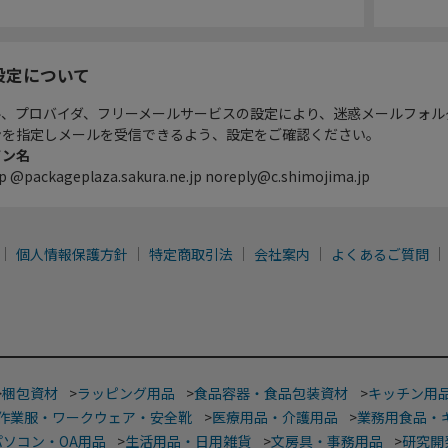
設定について
ル、プロバイダ、フリーメールサービスの設定により、迷惑メールフォル
ンを指定しメールを受信できるよう、設定をご確認ください。
イン名
p @packageplaza.sakura.ne.jp noreply@c.shimojima.jp
個人情報保護方針
特定商取引法
会社案内
よくあるご質問
>
梱包資材
>
ラッピング用品
>
食品容器・食品包装資材
>
キッチン用
作業服・ワークウェア・安全靴
>
医療用品・介護用品
>
業務用食品・
パソコン・OA用品
>
生活用品・日用雑貨
>
文房具・事務用品
>
研究開