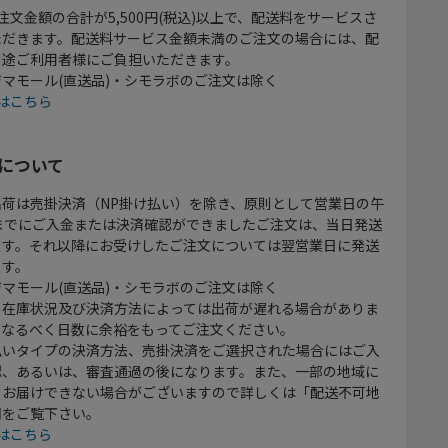
注文金額の合計が5,500円(税込)以上で、配送料をサービスさ
ただきます。配送料サービス金額未満のご注文の場合には、配
別途ご利用者様にご負担いただきます。
マモール(直送品)・シモラボのご注文は除く
はこちら
について
出荷は売掛決済（NP掛け払い）を除き、原則として営業日の午
時までにご入金または決済確認ができましたご注文は、当日発送
ます。それ以降にお受けしたご注文については翌営業日に発送
ます。
マモール(直送品)・シモラボのご注文は除く
、在庫状況及び決済方法によっては出荷が遅れる場合がありま
、なるべく日数に余裕をもってご注文ください。
払いタイプの決済方法、売掛決済をご選択された場合にはご入
認、あるいは、審査通過の後になります。また、一部の地域に
をお届けできない場合がございますので詳しくは「配送不可地
欄をご覧下さい。
はこちら