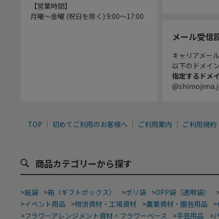
【営業時間】
月曜～金曜 (祝日を除く) 9:00～17:00
メール受信
キャリアメー
以下のドメイ
指定するドメ
@shimojima.j
TOP
初めてご利用のお客様へ
ご利用案内
ご利用規約
商品カテゴリーから探す
>
紙袋
>
箱（ギフトボックス）
>
ポリ袋
>
OPP袋（透明袋）
>
イベント用品
>
物流資材・工場資材
>
農業資材・園芸用品
>
>
フラワーアレンジメント資材・フラワーベース
>
手芸用品
>