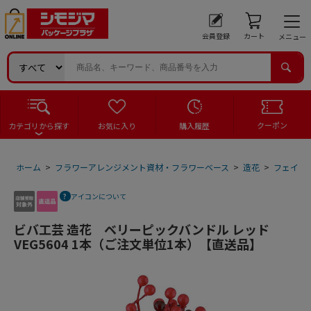
会員登録
カート
メニュー
クーポン
カテゴリから探す
お気に入り
購入履歴
ホーム
>
フラワーアレンジメント資材・フラワーベース
>
造花
>
フェイク
アイコンについて
ビバ工芸 造花 ベリーピックバンドル レッド
VEG5604 1本（ご注文単位1本）【直送品】