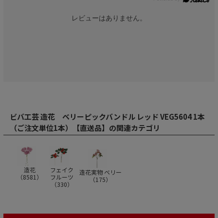
レビューはありません。
ビバ工芸 造花 ベリーピックバンドル レッド VEG5604 1本
（ご注文単位1本）【直送品】の関連カテゴリ
造花
フェイク
造花実物 ベリー
（
8581
）
フルーツ
（
175
）
（
330
）