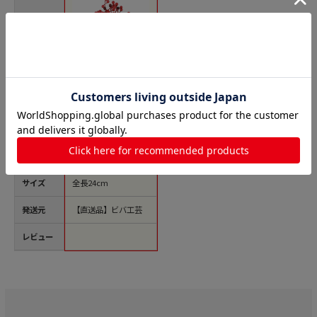
商品名
ビバ工芸 造花 ベリ
ーピックバンドル レ
ッド VEG5604 1本
（ご注文単位1本）
【直送品】
価格(税
￥1,078
込)
サイズ
全長24cm
発送元
【直送品】ビバ工芸
レビュー