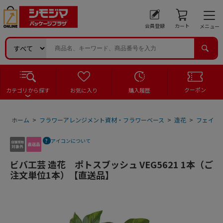
会員登録
カート
メニュー
クーポン
カテゴリから探す
お気に入り
購入履歴
ホーム
>
フラワーアレンジメント資材・フラワーベース
>
造花
>
フェイク
アイコンについて
ビバ工芸 造花 ポトスブッシュ VEG5621 1本（ご
注文単位1本）【直送品】