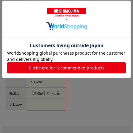
商品名
ビバ工芸 造花 ポト
スブッシュ VEG5621
1本（ご注文単位1
本）【直送品】
価格(税
￥2,002
込)
サイズ
全長50cm／葉長5．5
～12cm
発送元
【直送品】ビバ工芸
レビュー