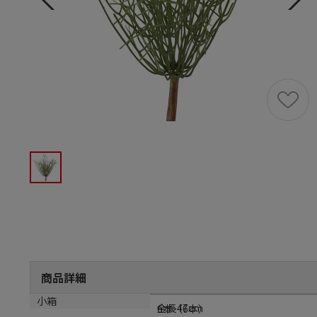
商品詳細
サイズ
小箱
全長47cm
6本（6本）