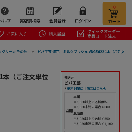
0
ヘルプ
実店舗検索
会員登録
ログイン
カート
クイックオーダー
お気に入り
購入履歴
商品コード注文
クグリーン その他
>
ビバ工芸 造花 ミルクブッシュ VDG5622 1本（ご注文
 1本（ご注文単位
発送元
ビバ工芸
送料対策に！商品はこちら
本州
￥3,980以上で送料無料
￥3,980未満の場合￥880
北海道
￥3,980以上で送料￥550
￥3,980未満の場合￥1,100