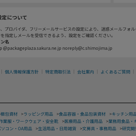
設定について
ル、プロバイダ、フリーメールサービスの設定により、迷惑メールフォル
ンを指定しメールを受信できるよう、設定をご確認ください。
イン名
p @packageplaza.sakura.ne.jp noreply@c.shimojima.jp
個人情報保護方針
特定商取引法
会社案内
よくあるご質問
>
梱包資材
>
ラッピング用品
>
食品容器・食品包装資材
>
キッチン用
作業服・ワークウェア・安全靴
>
医療用品・介護用品
>
業務用食品・
パソコン・OA用品
>
生活用品・日用雑貨
>
文房具・事務用品
>
研究開