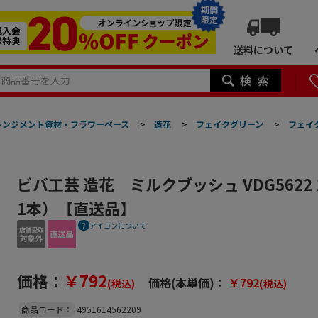
期間
限定
送料について
レンジメント資材・フラワーベース
>
造花
>
フェイクグリーン
>
フェイ
ビバ工芸 造花 ミルクブッシュ VDG5622
1本）【直送品】
アイコンについて
価格：
￥792
価格(本単価)：
￥792
(税込)
(税込)
商品コード：
4951614562209