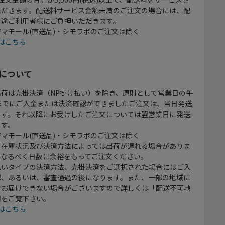
ただきます。配送料サービス金額未満のご注文の場合には、配
別途ご利用者様にご負担いただきます。
マモール(直送品)・シモラボのご注文は除く
はこちら
について
出荷は売掛決済（NP掛け払い）を除き、原則として営業日の午
時までにご入金または決済確認ができましたご注文は、当日発送
ます。それ以降にお受けしたご注文については翌営業日に発送
ます。
マモール(直送品)・シモラボのご注文は除く
、在庫状況及び決済方法によっては出荷が遅れる場合がありま
、なるべく日数に余裕をもってご注文ください。
払いタイプの決済方法、売掛決済をご選択された場合にはご入
認、あるいは、審査通過の後になります。また、一部の地域に
をお届けできない場合がございますので詳しくは「配送不可地
欄をご覧下さい。
はこちら