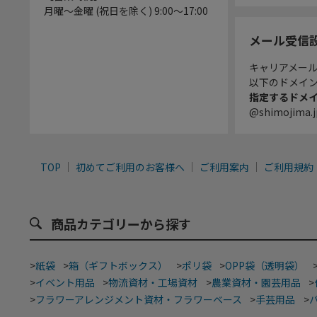
月曜～金曜 (祝日を除く) 9:00～17:00
メール受信
キャリアメー
以下のドメイ
指定するドメ
@shimojima.j
TOP
初めてご利用のお客様へ
ご利用案内
ご利用規約
商品カテゴリーから探す
>
紙袋
>
箱（ギフトボックス）
>
ポリ袋
>
OPP袋（透明袋）
>
イベント用品
>
物流資材・工場資材
>
農業資材・園芸用品
>
>
フラワーアレンジメント資材・フラワーベース
>
手芸用品
>