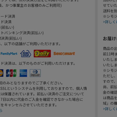
員、かつ事業主のお客様のみご利用可)
せてい
送料を
カード決済
※シモジ
ード決済
>詳しく
(前払い)
トバンキング決済(前払い)
お届け
決済(前払い)
は、以下の店舗がご利用いただけます。
商品の
前11
いたし
ード決済は、以下のものがご利用いただけます。
いたし
※シモジ
ただし
すので
1回のみとなりますのでご了承ください。
尚、前
SSLというシステムを利用しておりますので、個人情
金の確
報は保護されています。前払い決済のご注文について
は商品
り7日以内に代金のご入金を確認できなかった場合に
域」の
文をキャンセルさせていただきます。
>詳しく
ら