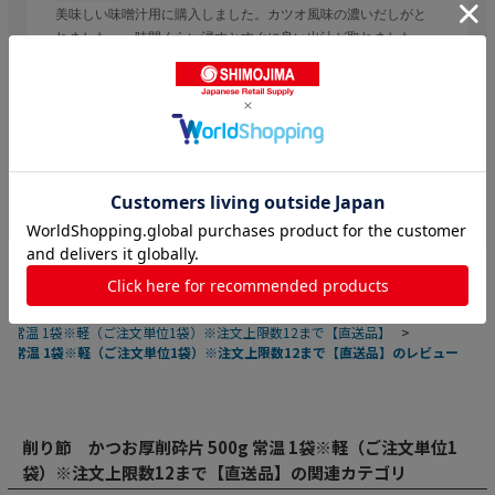
美味しい味噌汁用に購入しました。カツオ風味の濃いだしがと
れました、一時間くらい浸すとすぐに良い出汁が取れました、
丁寧な梱包でした。
参考になった
0
Like!
0
ト
>
乾物・缶詰・瓶詰 業務用
>
水産乾物 業務用
>
0g 常温 1袋※軽（ご注文単位1袋）※注文上限数12まで【直送品】
>
0g 常温 1袋※軽（ご注文単位1袋）※注文上限数12まで【直送品】のレビュー
削り節 かつお厚削砕片 500g 常温 1袋※軽（ご注文単位1
袋）※注文上限数12まで【直送品】の関連カテゴリ