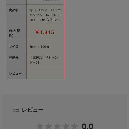
商品名
青山 リボン ロイヤ
ルタフタ 6701 6×1
00 #01 1巻（ご注文単
位1巻）【直送品】
価格(税
￥1,315
込)
サイズ
6mm×100m
発送元
【直送品】花材ベン
ダー01
レビュー
レビュー
0.0