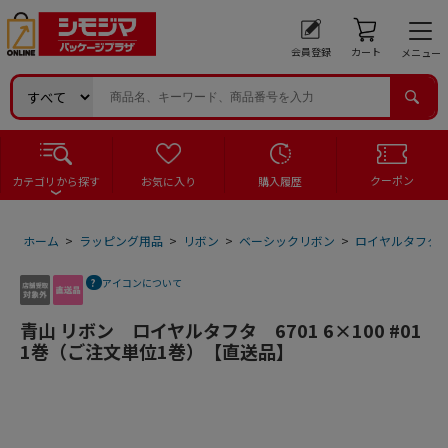
会員登録
カート
メニュー
クーポン
カテゴリから探す
お気に入り
購入履歴
ホーム
>
ラッピング用品
>
リボン
>
ベーシックリボン
>
ロイヤルタフタ
アイコンについて
青山 リボン ロイヤルタフタ 6701 6×100 #01
1巻（ご注文単位1巻）【直送品】