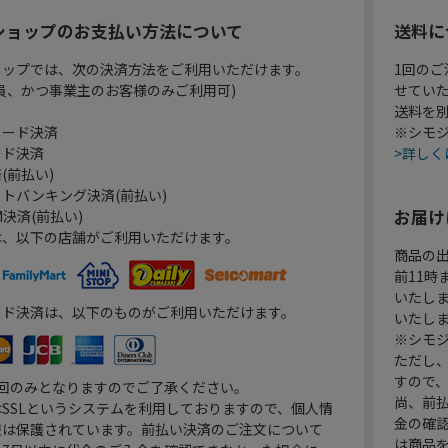
ショップのお支払い方法について
送料に
ョップでは、次の決済方法をご利用いただけます。
1回のご
員、かつ事業主のお客様のみご利用可)
せてい
送料を
カード決済
※シモジ
ード決済
>詳しく
(前払い)
トバンキング決済(前払い)
お届け
決済(前払い)
は、以下の店舗がご利用いただけます。
商品の
前11
いたし
ード決済は、以下のものがご利用いただけます。
いたし
※シモジ
ただし
すので
1回のみとなりますのでご了承ください。
尚、前
SSLというシステムを利用しておりますので、個人情
金の確
報は保護されています。前払い決済のご注文について
は商品