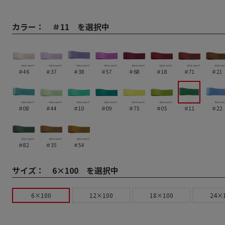
カラー：
＃11 を選択中
＃46
＃37
＃38
＃57
＃68
＃18
＃71
＃21
＃08
＃44
＃10
＃09
＃75
＃05
＃11
＃22
＃82
＃35
＃54
サイズ：
6×100 を選択中
6×100
12×100
18×100
24×