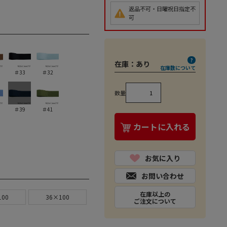
返品不可・日曜祝日指定不
可
在庫：
あり
在庫数について
＃33
＃32
数量
＃39
＃41
カートに入れる
お気に入り
お問い合わせ
在庫以上の
100
36×100
ご注文について