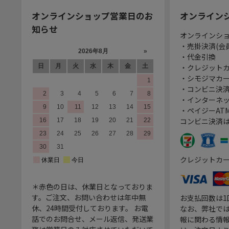
オンラインショップ営業日のお
オンライン
知らせ
オンラインシ
・売掛決済(会
・代金引換
・クレジット
・シモジマカ
・コンビニ決済
・インターネッ
・ペイジーATM
コンビニ決済
クレジットカ
＊赤色の日は、休業日となっておりま
す。ご注文、お問い合わせは年中無
お支払回数は
休、24時間受付しております。 お電
なお、弊社では
話でのお問合せ、メール返信、発送業
報に関わる情