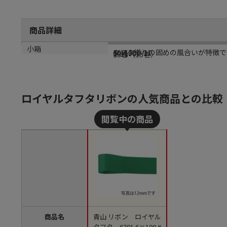
商品詳細
商品説明
メーカー品番
規格
カラー
小箱
タフタ織りの固めの風合いが特徴で
30-6701-11
6×100
＃11
15巻（15巻）
ロイヤルタフタリボンの人気商品との比較
商品名
青山 リボン ロイヤル
タフタ 6701 6×100 #