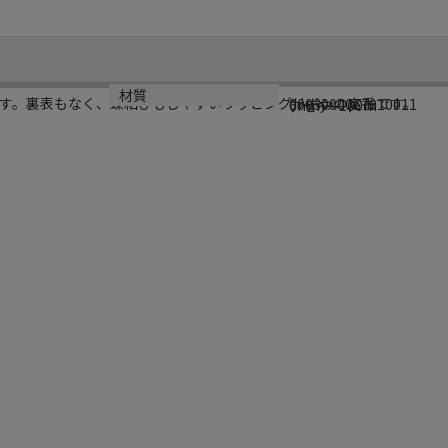
型番
サイズ
材質
す。裏表もなく、蝶結びもしやすいラッピングリボンの定番です。
0003000067010011
6mm×100m
アセテート