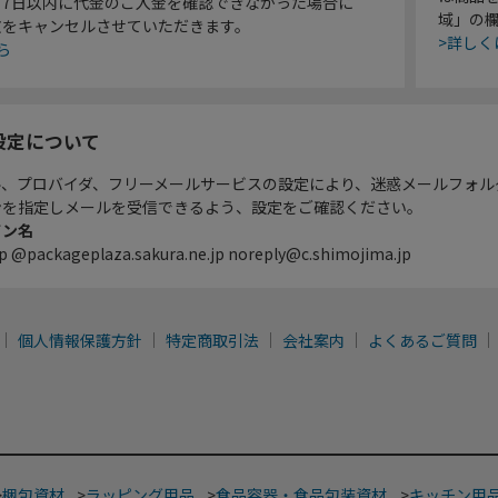
り7日以内に代金のご入金を確認できなかった場合に
域」の
文をキャンセルさせていただきます。
>詳しく
ら
設定について
ル、プロバイダ、フリーメールサービスの設定により、迷惑メールフォル
ンを指定しメールを受信できるよう、設定をご確認ください。
イン名
p @packageplaza.sakura.ne.jp noreply@c.shimojima.jp
個人情報保護方針
特定商取引法
会社案内
よくあるご質問
>
梱包資材
>
ラッピング用品
>
食品容器・食品包装資材
>
キッチン用