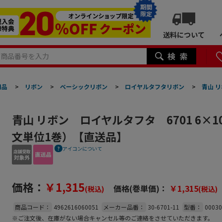
期間
限定
送料について
用品
>
リボン
>
ベーシックリボン
>
ロイヤルタフタリボン
>
青山 リ
青山 リボン ロイヤルタフタ 6701 6×100
文単位1巻）【直送品】
アイコンについて
価格：
￥1,315
価格(巻単価)：
￥1,315
(税込)
(税込)
商品コード：
4962616060051
メーカー品番：
30-6701-11
型番：
00030
※ご注文後、在庫がない場合キャンセル等のご連絡をさせていただきます。