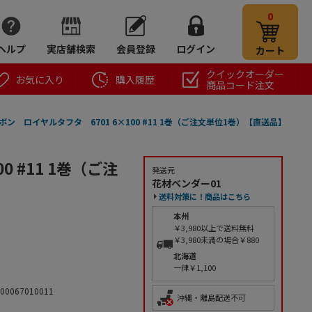
0
ヘルプ
実店舗検索
会員登録
ログイン
カート
クイックオーダー
お気に入り
購入履歴
商品コード注文
ボン ロイヤルタフタ 6701 6×100 #11 1巻（ご注文単位1巻）【直送品】
 #11 1巻（ご注
発送元
花材ベンダー01
送料対策に！商品はこちら
本州
￥3,980以上で送料無料
￥3,980未満の場合￥880
北海道
一律￥1,100
00067010011
沖縄・離島配送不可