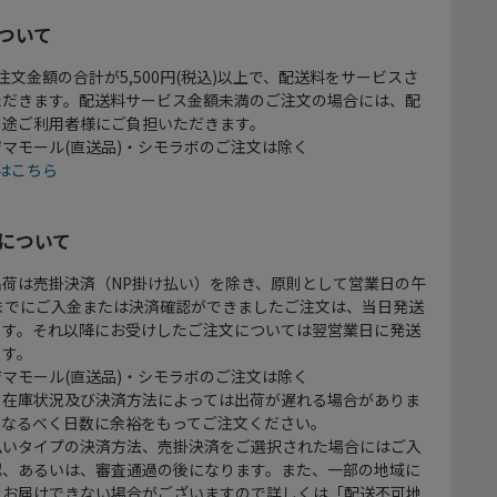
ついて
注文金額の合計が5,500円(税込)以上で、配送料をサービスさ
ただきます。配送料サービス金額未満のご注文の場合には、配
別途ご利用者様にご負担いただきます。
マモール(直送品)・シモラボのご注文は除く
はこちら
について
出荷は売掛決済（NP掛け払い）を除き、原則として営業日の午
時までにご入金または決済確認ができましたご注文は、当日発送
ます。それ以降にお受けしたご注文については翌営業日に発送
ます。
マモール(直送品)・シモラボのご注文は除く
、在庫状況及び決済方法によっては出荷が遅れる場合がありま
、なるべく日数に余裕をもってご注文ください。
払いタイプの決済方法、売掛決済をご選択された場合にはご入
認、あるいは、審査通過の後になります。また、一部の地域に
をお届けできない場合がございますので詳しくは「配送不可地