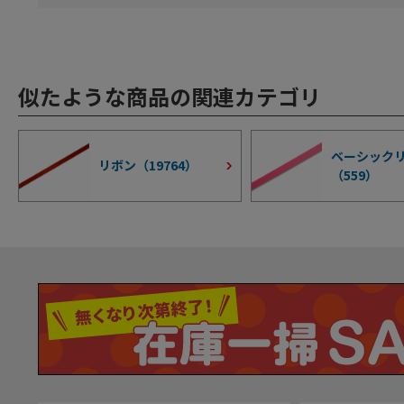
似たような商品の関連カテゴリ
ベーシック
リボン（
19764
）
（
559
）