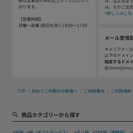
務は営業日のみ対応させていただいて
は、注文日よ
おります。
は、そのご注
>詳しくはこち
【営業時間】
月曜～金曜 (祝日を除く) 9:00～17:00
メール受信
キャリアメー
以下のドメイ
指定するドメ
@shimojima.j
TOP
初めてご利用のお客様へ
ご利用案内
ご利用規約
商品カテゴリーから探す
>
紙袋
>
箱（ギフトボックス）
>
ポリ袋
>
OPP袋（透明袋）