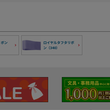
リボン
ロイヤルタフタリボ
ン（
340
）