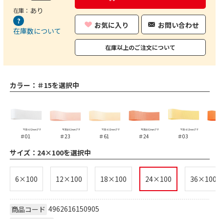
あり
在庫：
お気に入り
お問い合わせ
在庫数について
在庫以上のご注文について
カラー：
＃15を選択中
＃01
＃23
＃61
＃24
＃03
サイズ：
24×100を選択中
6×100
12×100
18×100
24×100
36×100
4962616150905
商品コード