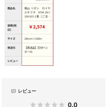
商品名
青山 リボン ロイヤ
ルタフタ 6704 24×
100 #15 1巻（ご注文
単位1巻）【直送品】
価格(税
￥2,574
込)
サイズ
24mm×100m
発送元
【直送品】花材ベン
ダー01
レビュー
レビュー
0.0