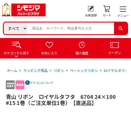
会員登録
カート
メニュー
クーポン
カテゴリから探す
お気に入り
購入履歴
ホーム
>
ラッピング用品
>
リボン
>
ベーシックリボン
>
ロイヤルタフタ
アイコンについて
青山 リボン ロイヤルタフタ 6704 24×100
#15 1巻（ご注文単位1巻）【直送品】