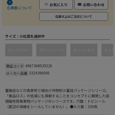
お気に入り
お問い合わせ
在庫数について
在庫以上のご注文について
サイズ：
小松菜を選択中
カリフラワー
グリーンリーフ
サニーレタス
チンゲ
4967368029226
商品コード
3314396000
メーカー品番
量販店などの青果売り場向け作物別少量目パッケージシリーズ。
「食品ロス」の低減にも貢献することをコンセプトに開発した店
頭販売用青果物パッケージのシリーズです。穴数：トビシール
（底辺の両端をシールしていません）。●入り数：100枚