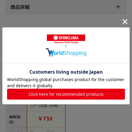
商品詳細
ボードンパック 柄入の人気商品との比較
商品名
精工 ボードンパッ
ク たべきり少量パ
ック 小松菜 100枚/袋
（ご注文単位50袋）
【直送品】
価格(税
￥753
込)