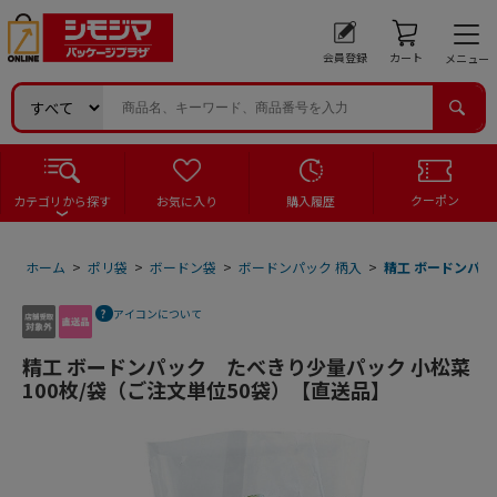
会員登録
カート
メニュー
クーポン
カテゴリから探す
お気に入り
購入履歴
ホーム
>
ポリ袋
>
ボードン袋
>
ボードンパック 柄入
>
精工 ボードンパッ
アイコンについて
精工 ボードンパック たべきり少量パック 小松菜
100枚/袋（ご注文単位50袋）【直送品】