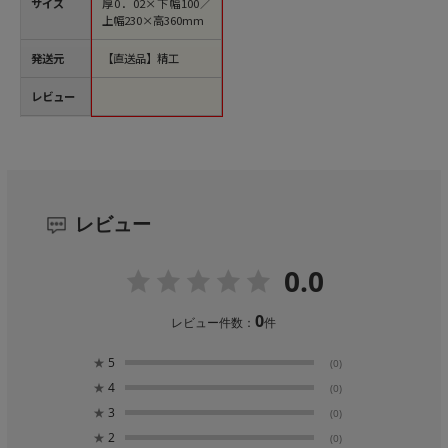
サイズ
厚0．02×下幅100／
上幅230×高360mm
発送元
【直送品】精工
レビュー
レビュー
0.0
0
レビュー件数：
件
★
5
(0)
★
4
(0)
★
3
(0)
★
2
(0)