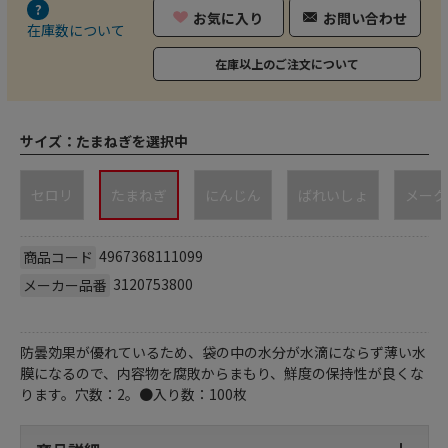
お気に入り
お問い合わせ
在庫数について
在庫以上のご注文について
サイズ：
たまねぎを選択中
セロリ
たまねぎ
にんじん
ばれいしょ
メーク
4967368111099
商品コード
3120753800
メーカー品番
防曇効果が優れているため、袋の中の水分が水滴にならず薄い水
膜になるので、内容物を腐敗からまもり、鮮度の保持性が良くな
ります。穴数：2。●入り数：100枚