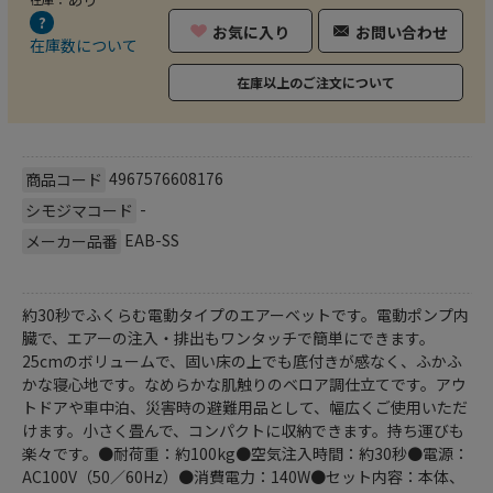
お気に入り
お問い合わせ
在庫数について
在庫以上のご注文について
4967576608176
商品コード
-
シモジマコード
EAB-SS
メーカー品番
約30秒でふくらむ電動タイプのエアーベットです。電動ポンプ内
臓で、エアーの注入・排出もワンタッチで簡単にできます。
25cmのボリュームで、固い床の上でも底付きが感なく、ふかふ
かな寝心地です。なめらかな肌触りのベロア調仕立てです。アウ
トドアや車中泊、災害時の避難用品として、幅広くご使用いただ
けます。小さく畳んで、コンパクトに収納できます。持ち運びも
楽々です。●耐荷重：約100kg●空気注入時間：約30秒●電源：
AC100V（50／60Hz）●消費電力：140W●セット内容：本体、