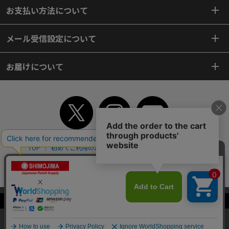
お支払い方法について
メール受信設定について
お届けについて
TOP
初めてご利用のお客様へ
ご利用案内
ご利用規約
個人情報保護方針
特定商取引法
会社案内
よくあるご質問
お問い合わせ
ピンポイントサーチ
サイトマップ
WEBカタログ
英語版TOP
当サイトはクッキー（Cookie）を使用しています。Cookieの使用に同意いた
Copyright© 2018 SHIMOJIMA Co.,Ltd. All Rights Reserved.
だける場合は「OK」をクリックしてください。
OK