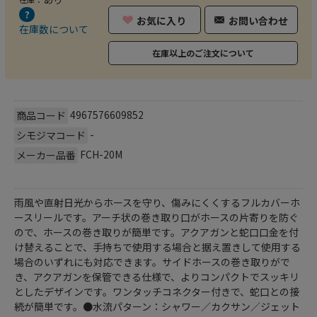
お気に入り
お問い合わせ
在庫数について
在庫以上のご注文について
4967576609852
商品コード
-
シモジマコード
FCH-20M
メーカー品番
雨風や直射日光からホースを守り、傷みにくくするフルカバーホ
ースリールです。アーチ状の巻き取り口がホースの片寄りを防ぐ
ので、ホースの巻き取りが簡単です。アクアガンと蛇口口金を付
け替えることで、手持ちで使用する場合と据え置きして使用する
場合のいずれにも対応できます。サイドホースの巻き取りがで
き、アクアガンを保管できる仕様で、よりコンパクトでスッキリ
としたデザインです。ワンタッチコネクター付きで、蛇口との接
続が簡単です。●水流パターン：シャワー／カクサン／ジェット