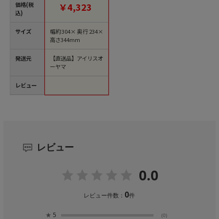
M 1個（ご注文単位1
価格(税
￥4,323
個）【直送品】
込)
サイズ
幅約304×奥行234×
高さ344mm
発送元
【直送品】アイリスオ
ーヤマ
レビュー
レビュー
0.0
0
レビュー件数：
件
★
5
(0)