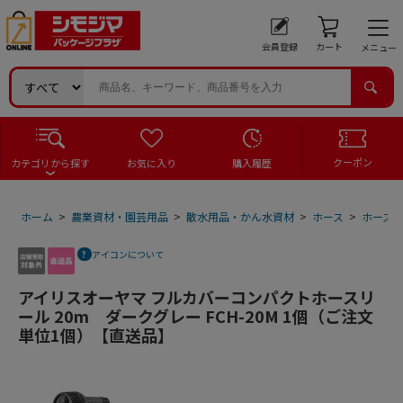
会員登録
カート
メニュー
クーポン
カテゴリから探す
お気に入り
購入履歴
ホーム
>
農業資材・園芸用品
>
散水用品・かん水資材
>
ホース
>
ホース
アイコンについて
アイリスオーヤマ フルカバーコンパクトホースリ
ール 20m ダークグレー FCH-20M 1個（ご注文
単位1個）【直送品】