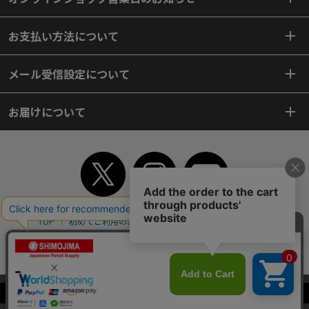
お支払い方法について
メール受信設定について
お届けについて
TOP
初めてご利用のお客様へ
ご利用案内
ご利用規約
個人情報保護方針
特定商取引法
会社案内
よくあるご質問
お問い合わせ
ピンポイントサーチ
サイトマップ
WEBカタログ
英語版TOP
当サイトはクッキー（Cookie）を使用しています。Cookieの使用に同意いた
Copyright© 2018 SHIMOJIMA Co.,Ltd. All Rights Reserved.
だける場合は「OK」をクリックしてください。