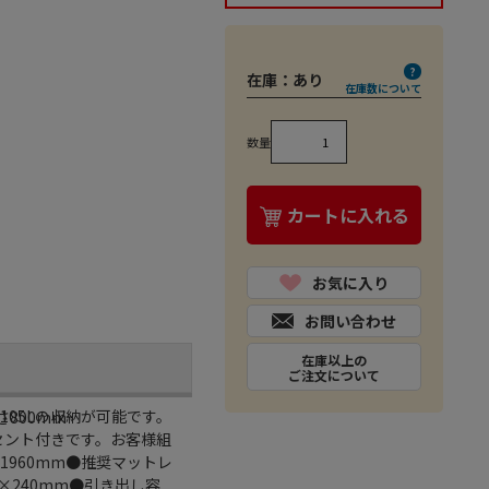
在庫：
あり
在庫数について
数量
カートに入れる
お気に入り
お問い合わせ
在庫以上の
ご注文について
05Lの収納が可能です。
さ800mm
セント付きです。お客様組
1960mm●推奨マットレ
0×240mm●引き出し容