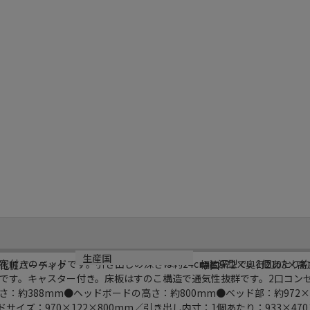
サイズ
生産国
付きのベッドです。引き出しの深さは約24cmと深型で、1個あたり約1
幅約972×奥行2103×高
化粧パーティク
中国
です。キャスター付き。床板はすのこ構造で通気性抜群です。2口コン
：約388mm●ヘッドボードの高さ：約800mm●ベッド部：約972×
サイズ：970×122×800mm／引き出し内寸：1個あたり：933×47