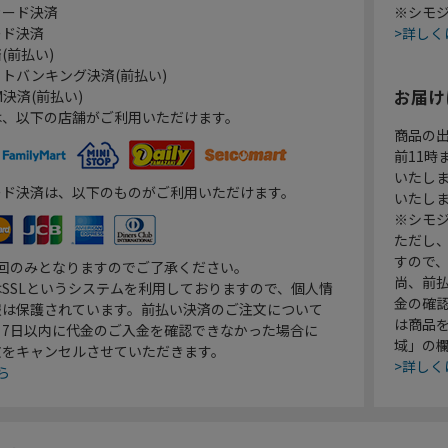
カード決済
※シモジ
ード決済
>詳しく
(前払い)
トバンキング決済(前払い)
お届け
決済(前払い)
は、以下の店舗がご利用いただけます。
商品の
前11
いたし
ード決済は、以下のものがご利用いただけます。
いたし
※シモジ
ただし
すので
1回のみとなりますのでご了承ください。
尚、前
SSLというシステムを利用しておりますので、個人情
金の確
報は保護されています。前払い決済のご注文について
は商品
り7日以内に代金のご入金を確認できなかった場合に
域」の
文をキャンセルさせていただきます。
>詳しく
ら