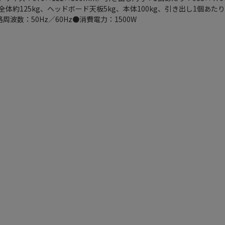
全体約125kg、ヘッドボード天板5kg、本体100kg、引き出し1個あた
格周波数：50Hz／60Hz●消費電力：1500W