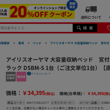
期間
限定
送料について
日用雑貨
>
寝具
>
ベッド
>
アイリスオーヤマ 大容量収納ベッド 宮付き 
アイリスオーヤマ 大容量収納ベッド 宮付
ラック DSBM-S 1台（ご注文単位1台）【
アイコンについて
価格：
￥34,395
価格(台単価)：
￥34,395
(税込)
(税
商品コード：
4967576610377
シモジマコード：
-
メーカー品番：
DSBM
※ご注文後、在庫がない場合キャンセル等のご連絡をさせていただきます。