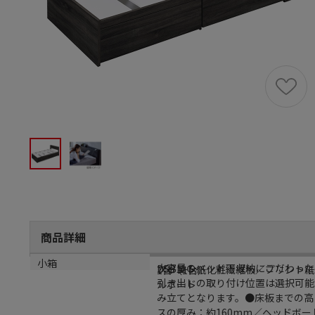
商品詳細
商品説明
メーカー品番
材質
小箱
大容量のベッド下収納にこだわった宮
DSBM-S
プリント紙化粧繊維板／プリント紙
1台（1台）
引き出しの取り付け位置は選択可能
ルボード
み立てとなります。●床板までの高さ
スの厚み：約160mm／ヘッドボード