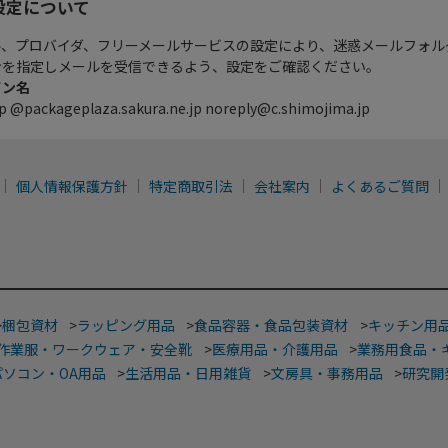
設定について
ル、プロバイダ、フリーメールサービスの設定により、迷惑メールフォル
ンを指定しメールを受信できるよう、設定をご確認ください。
イン名
p @packageplaza.sakura.ne.jp noreply@c.shimojima.jp
個人情報保護方針
特定商取引法
会社案内
よくあるご質問
>
梱包資材
>
ラッピング用品
>
食品容器・食品包装資材
>
キッチン用
作業服・ワークウェア・安全靴
>
医療用品・介護用品
>
業務用食品・
パソコン・OA用品
>
生活用品・日用雑貨
>
文房具・事務用品
>
研究開