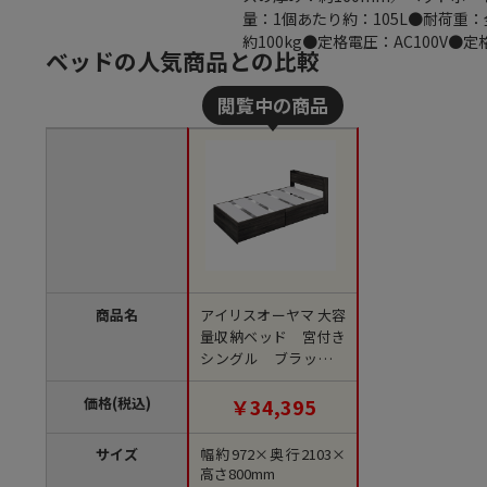
量：1個あたり約：105L●耐荷重：
約100kg●定格電圧：AC100V●定
ベッドの人気商品との比較
商品名
アイリスオーヤマ 大容
量収納ベッド 宮付き
シングル ブラック D
SBM-S 1台（ご注文単
位1台）【直送品】
価格(税込)
￥34,395
サイズ
幅約972×奥行2103×
高さ800mm