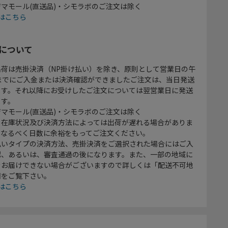
マモール(直送品)・シモラボのご注文は除く
はこちら
について
出荷は売掛決済（NP掛け払い）を除き、原則として営業日の午
時までにご入金または決済確認ができましたご注文は、当日発送
ます。それ以降にお受けしたご注文については翌営業日に発送
ます。
マモール(直送品)・シモラボのご注文は除く
、在庫状況及び決済方法によっては出荷が遅れる場合がありま
、なるべく日数に余裕をもってご注文ください。
払いタイプの決済方法、売掛決済をご選択された場合にはご入
認、あるいは、審査通過の後になります。また、一部の地域に
をお届けできない場合がございますので詳しくは「配送不可地
欄をご覧下さい。
はこちら