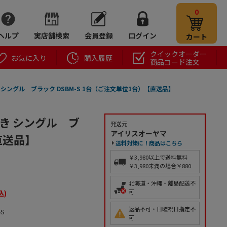
0
ヘルプ
実店舗検索
会員登録
ログイン
カート
クイックオーダー
お気に入り
購入履歴
商品コード注文
シングル ブラック DSBM-S 1台（ご注文単位1台）【直送品】
き シングル ブ
発送元
アイリスオーヤマ
直送品】
送料対策に！商品はこちら
￥3,980以上で送料無料
￥3,980未満の場合￥880
北海道・沖縄・離島配送不
可
込)
返品不可・日曜祝日指定不
-S
可